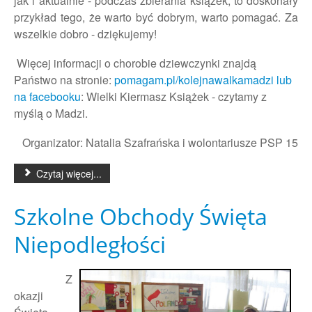
jak i aktualnie - podczas zbierania książek, to doskonały
przykład tego, że warto być dobrym, warto pomagać. Za
wszelkie dobro - dziękujemy!
Więcej informacji o chorobie dziewczynki znajdą
Państwo na stronie:
pomagam.pl/kolejnawalkamadzi lub
na facebooku
: Wielki Kiermasz Książek - czytamy z
myślą o Madzi.
Organizator: Natalia Szafrańska i wolontariusze PSP 15
Czytaj więcej...
Szkolne Obchody Święta
Niepodległości
Z
okazji