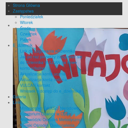
Strona Główna
Zastępstwa
Poniedziałek
Wtorek
Środa
Czwartek
Piątek
E_dziennik
Link do Logowania eDziennika
Jak po raz pierwszy zalogować się
do Dziennika VULCAN na nowe
konto szkolne
Aktualizacja konta ucznia
Aktualizacja konta rodzica
VULCAN kontakt
Wniosek o dostęp do e_dziennika
Galeria
Linki
Ministerstwo Edukacji Narodowej
Kuratorium Oświaty w Opolu
Wojewódzki Ośrodek Metodyczny
Miejski Ośrodek Doskonalenia