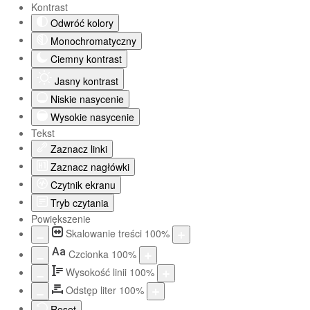
Kontrast
Odwróć kolory
Monochromatyczny
Ciemny kontrast
Jasny kontrast
Niskie nasycenie
Wysokie nasycenie
Tekst
Zaznacz linki
Zaznacz nagłówki
Czytnik ekranu
Tryb czytania
Powiększenie
Skalowanie treści
100
%
Aa
Czcionka
100
%
Wysokość linii
100
%
Odstęp liter
100
%
Reset