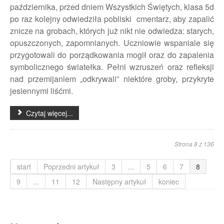
października, przed dniem Wszystkich Świętych, klasa 5d
po raz kolejny odwiedziła pobliski cmentarz, aby zapalić
znicze na grobach, których już nikt nie odwiedza: starych,
opuszczonych, zapomnianych. Uczniowie wspaniale się
przygotowali do porządkowania mogił oraz do zapalenia
symbolicznego światełka. Pełni wzruszeń oraz refleksji
nad przemijaniem „odkrywali” niektóre groby, przykryte
jesiennymi liśćmi.
Czytaj więcej...
Strona 8 z 136
start
Poprzedni artykuł
3
...
5
6
7
8
9
...
11
12
Następny artykuł
koniec