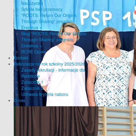
Nauczycieli
Szkoła bez przemocy
"ROOTS: Return Our Origins
Through Sharing” program
Erasmus +
Blog "ROOTS: Return Our Origins
Through Sharing” program
Erasmus +
RCRE Opole
Kontakt
Rekrutacja na rok szkolny 2025/2026
Zasady rekrutacji - informacje dla
Rodziców
Załacznik 1
Załacznik 2
Uchwała kryteria naboru
O nas