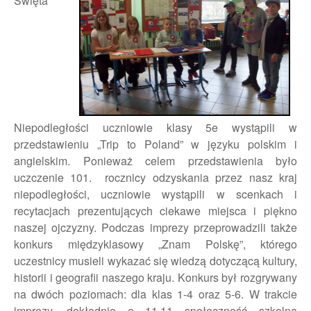
Święta
Niepodległości uczniowie klasy 5e wystąpili w
przedstawieniu „Trip to Poland” w języku polskim i
angielskim. Ponieważ celem
przedstawienia było
uczczenie 101. rocznicy odzyskania przez nasz kraj
niepodległości, uczniowie wystąpili w scenkach i
recytacjach prezentujących ciekawe miejsca i piękno
naszej ojczyzny. Podczas imprezy przeprowadzili także
konkurs międzyklasowy „Znam Polskę”, którego
uczestnicy musieli wykazać się wiedzą dotyczącą kultury,
historii i geografii naszego kraju. Konkurs był rozgrywany
na dwóch poziomach: dla klas 1-4 oraz 5-6. W trakcie
imprezy, dokładnie o 11.11 społeczność szkolna