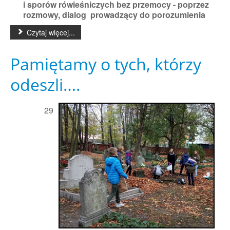
i sporów rówieśniczych bez przemocy - poprzez
rozmowy, dialog prowadzący do porozumienia
Czytaj więcej...
Pamiętamy o tych, którzy
odeszli….
29