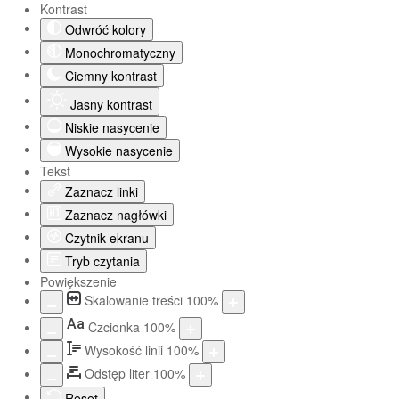
Kontrast
Odwróć kolory
Monochromatyczny
Ciemny kontrast
Jasny kontrast
Niskie nasycenie
Wysokie nasycenie
Tekst
Zaznacz linki
Zaznacz nagłówki
Czytnik ekranu
Tryb czytania
Powiększenie
Skalowanie treści
100
%
Aa
Czcionka
100
%
Wysokość linii
100
%
Odstęp liter
100
%
Reset