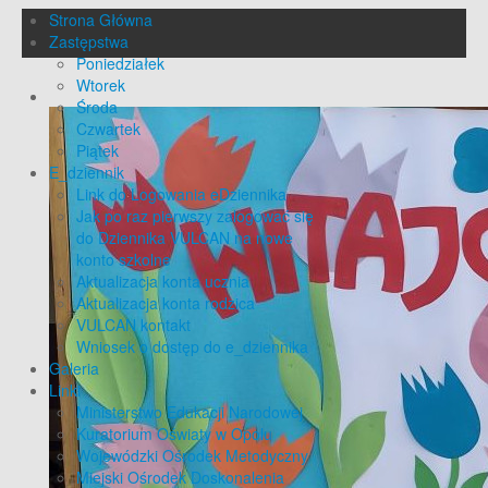
Strona Główna
Zastępstwa
Poniedziałek
Wtorek
Środa
Czwartek
Piątek
E_dziennik
Link do Logowania eDziennika
Jak po raz pierwszy zalogować się
do Dziennika VULCAN na nowe
konto szkolne
Aktualizacja konta ucznia
Aktualizacja konta rodzica
VULCAN kontakt
Wniosek o dostęp do e_dziennika
Galeria
Linki
Ministerstwo Edukacji Narodowej
Kuratorium Oświaty w Opolu
Wojewódzki Ośrodek Metodyczny
Miejski Ośrodek Doskonalenia