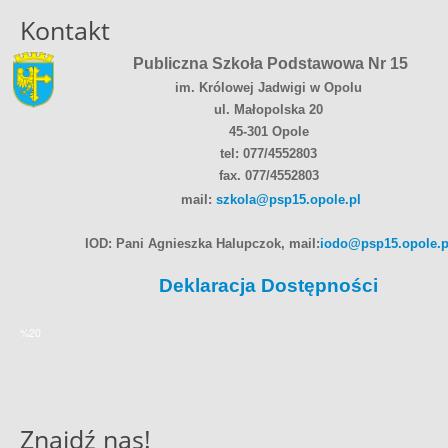
Kontakt
Publiczna Szkoła Podstawowa Nr 15
im. Królowej Jadwigi w Opolu
ul. Małopolska 20
45-301 Opole
tel: 077/4552803
fax. 077/4552803
mail:
szkola@psp15.opole.pl
IOD: Pani Agnieszka Halupczok, mail:
iodo@psp15.opole.p
Deklaracja Dostępności
%20
Znajdź nas!