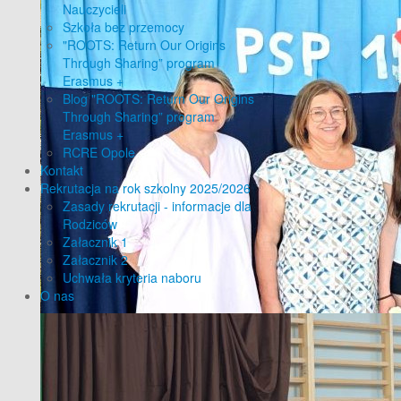
Nauczycieli
Szkoła bez przemocy
"ROOTS: Return Our Origins
Through Sharing” program
Erasmus +
Blog "ROOTS: Return Our Origins
Through Sharing” program
Erasmus +
RCRE Opole
Kontakt
Rekrutacja na rok szkolny 2025/2026
Zasady rekrutacji - informacje dla
Rodziców
Załacznik 1
Załacznik 2
Uchwała kryteria naboru
O nas