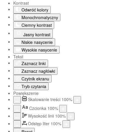
Kontrast
Odwróć kolory
Monochromatyczny
Ciemny kontrast
Jasny kontrast
Niskie nasycenie
Wysokie nasycenie
Tekst
Zaznacz linki
Zaznacz nagłówki
Czytnik ekranu
Tryb czytania
Powiększenie
Skalowanie treści
100
%
Aa
Czcionka
100
%
Wysokość linii
100
%
Odstęp liter
100
%
Reset