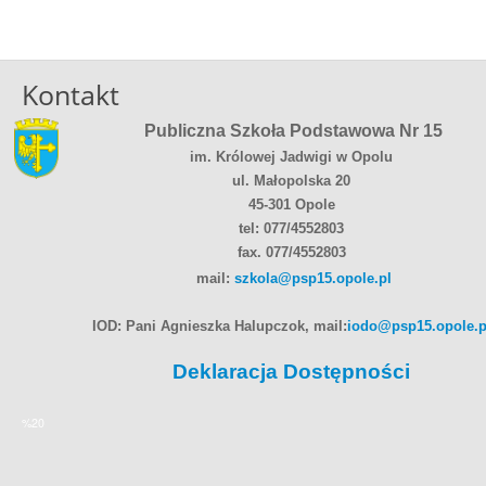
Kontakt
Publiczna Szkoła Podstawowa Nr 15
im. Królowej Jadwigi w Opolu
ul. Małopolska 20
45-301 Opole
tel: 077/4552803
fax. 077/4552803
mail:
szkola@psp15.opole.pl
IOD: Pani Agnieszka Halupczok, mail:
iodo@psp15.opole.p
Deklaracja Dostępności
%20