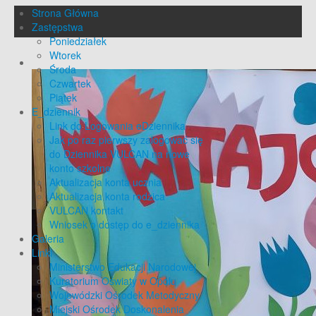
Strona Główna
Zastępstwa
Poniedziałek
Wtorek
Środa
Czwartek
Piątek
E_dziennik
Link do Logowania eDziennika
Jak po raz pierwszy zalogować się
do Dziennika VULCAN na nowe
konto szkolne
Aktualizacja konta ucznia
Aktualizacja konta rodzica
VULCAN kontakt
Wniosek o dostęp do e_dziennika
Galeria
Linki
Ministerstwo Edukacji Narodowej
Kuratorium Oświaty w Opolu
Wojewódzki Ośrodek Metodyczny
Miejski Ośrodek Doskonalenia