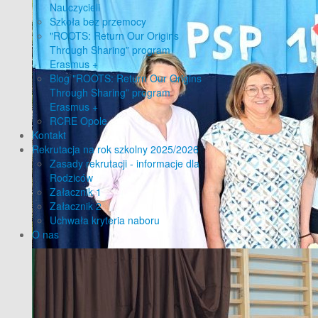
Nauczycieli
Szkoła bez przemocy
"ROOTS: Return Our Origins
Through Sharing” program
Erasmus +
Blog "ROOTS: Return Our Origins
Through Sharing” program
Erasmus +
RCRE Opole
Kontakt
Rekrutacja na rok szkolny 2025/2026
Zasady rekrutacji - informacje dla
Rodziców
Załacznik 1
Załacznik 2
Uchwała kryteria naboru
O nas