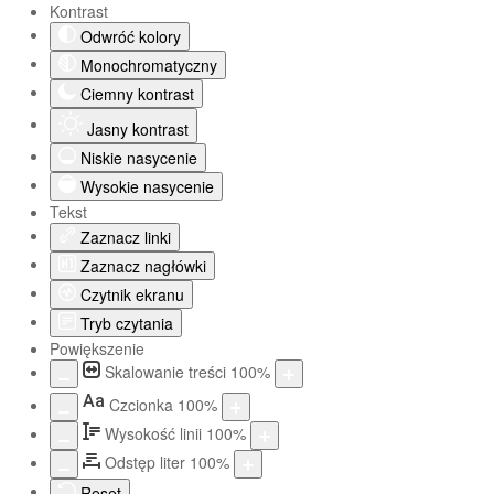
Kontrast
Odwróć kolory
Monochromatyczny
Ciemny kontrast
Jasny kontrast
Niskie nasycenie
Wysokie nasycenie
Tekst
Zaznacz linki
Zaznacz nagłówki
Czytnik ekranu
Tryb czytania
Powiększenie
Skalowanie treści
100
%
Aa
Czcionka
100
%
Wysokość linii
100
%
Odstęp liter
100
%
Reset