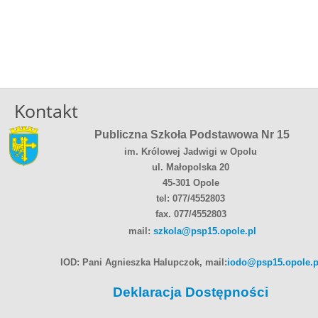
Kontakt
Publiczna Szkoła Podstawowa Nr 15
im. Królowej Jadwigi w Opolu
ul. Małopolska 20
45-301 Opole
tel: 077/4552803
fax. 077/4552803
mail:
szkola@psp15.opole.pl
IOD: Pani Agnieszka Halupczok, mail:
iodo@psp15.opole.p
Deklaracja Dostępności