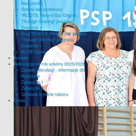
Nauczycieli
Szkoła bez przemocy
"ROOTS: Return Our Origins
Through Sharing” program
Erasmus +
Blog "ROOTS: Return Our Origins
Through Sharing” program
Erasmus +
RCRE Opole
Kontakt
Rekrutacja na rok szkolny 2025/2026
Zasady rekrutacji - informacje dla
Rodziców
Załacznik 1
Załacznik 2
Uchwała kryteria naboru
O nas