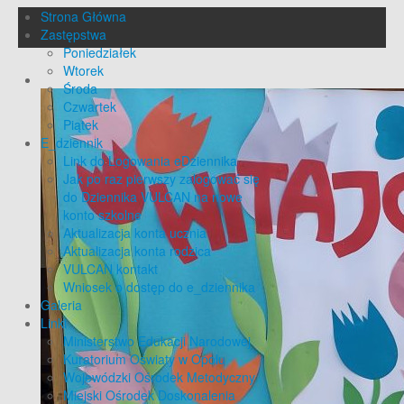
Strona Główna
Zastępstwa
Poniedziałek
Wtorek
Środa
Czwartek
Piątek
E_dziennik
Link do Logowania eDziennika
Jak po raz pierwszy zalogować się
do Dziennika VULCAN na nowe
konto szkolne
Aktualizacja konta ucznia
Aktualizacja konta rodzica
VULCAN kontakt
Wniosek o dostęp do e_dziennika
Galeria
Linki
Ministerstwo Edukacji Narodowej
Kuratorium Oświaty w Opolu
Wojewódzki Ośrodek Metodyczny
Miejski Ośrodek Doskonalenia