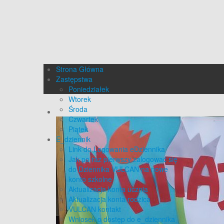
Strona Główna
Zastępstwa
Poniedziałek
Wtorek
Środa
Czwartek
Piątek
E_dziennik
Link do Logowania eDziennika
Jak po raz pierwszy zalogować się
do Dziennika VULCAN na nowe
konto szkolne
Aktualizacja konta ucznia
Aktualizacja konta rodzica
VULCAN kontakt
Wniosek o dostęp do e_dziennika