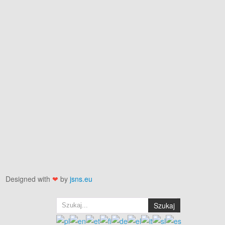
Designed with
❤
by
jsns.eu
Szukaj