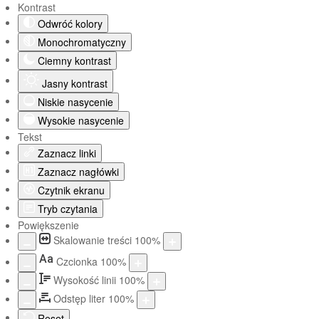
Kontrast
Odwróć kolory
Monochromatyczny
Ciemny kontrast
Jasny kontrast
Niskie nasycenie
Wysokie nasycenie
Tekst
Zaznacz linki
Zaznacz nagłówki
Czytnik ekranu
Tryb czytania
Powiększenie
Skalowanie treści
100
%
Aa
Czcionka
100
%
Wysokość linii
100
%
Odstęp liter
100
%
Reset