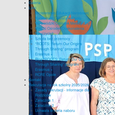
Galeria
Linki
Ministerstwo Edukacji Narodowej
Kuratorium Oświaty w Opolu
Wojewódzki Ośrodek Metodyczny
Miejski Ośrodek Doskonalenia
Nauczycieli
Szkoła bez przemocy
"ROOTS: Return Our Origins
Through Sharing” program
Erasmus +
Blog "ROOTS: Return Our Origins
Through Sharing” program
Erasmus +
RCRE Opole
Kontakt
Rekrutacja na rok szkolny 2025/2026
Zasady rekrutacji - informacje dla
Rodziców
Załacznik 1
Załacznik 2
Uchwała kryteria naboru