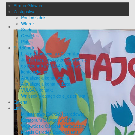
Strona Główna
Zastępstwa
Poniedziałek
Wtorek
Środa
Czwartek
Piątek
E_dziennik
Link do Logowania eDziennika
Jak po raz pierwszy zalogować się
do Dziennika VULCAN na nowe
konto szkolne
Aktualizacja konta ucznia
Aktualizacja konta rodzica
VULCAN kontakt
Wniosek o dostęp do e_dziennika
Galeria
Linki
Ministerstwo Edukacji Narodowej
Kuratorium Oświaty w Opolu
Wojewódzki Ośrodek Metodyczny
Miejski Ośrodek Doskonalenia