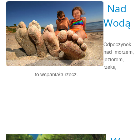
Nad
Wodą
Odpoczynek
nad morzem,
jeziorem,
rzeką
to wspaniała rzecz.