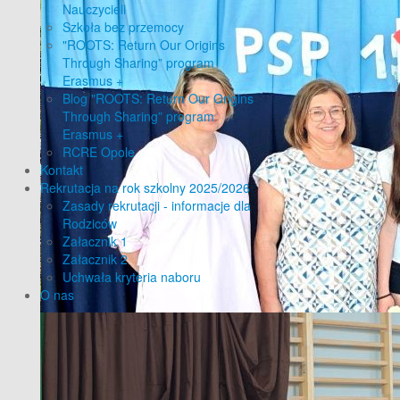
Nauczycieli
Szkoła bez przemocy
"ROOTS: Return Our Origins
Through Sharing” program
Erasmus +
Blog "ROOTS: Return Our Origins
Through Sharing” program
Erasmus +
RCRE Opole
Kontakt
Rekrutacja na rok szkolny 2025/2026
Zasady rekrutacji - informacje dla
Rodziców
Załacznik 1
Załacznik 2
Uchwała kryteria naboru
O nas