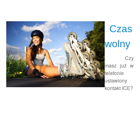
Czas
wolny
Czy
masz już w
telefonie
ustawiony
kontakt ICE?