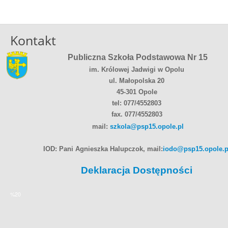
Kontakt
Publiczna Szkoła Podstawowa Nr 15
im. Królowej Jadwigi w Opolu
ul. Małopolska 20
45-301 Opole
tel: 077/4552803
fax. 077/4552803
mail:
szkola@psp15.opole.pl
IOD: Pani Agnieszka Halupczok, mail:
iodo@psp15.opole.p
Deklaracja Dostępności
%20