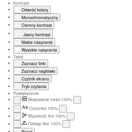
Kontrast
Odwróć kolory
Monochromatyczny
Ciemny kontrast
Jasny kontrast
Niskie nasycenie
Wysokie nasycenie
Tekst
Zaznacz linki
Zaznacz nagłówki
Czytnik ekranu
Tryb czytania
Powiększenie
Skalowanie treści
100
%
Aa
Czcionka
100
%
Wysokość linii
100
%
Odstęp liter
100
%
Reset