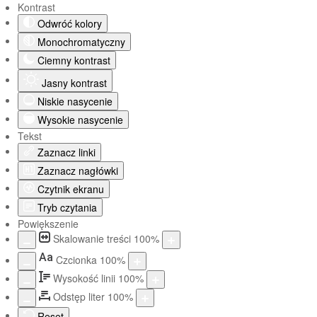
Kontrast
Odwróć kolory
Monochromatyczny
Ciemny kontrast
Jasny kontrast
Niskie nasycenie
Wysokie nasycenie
Tekst
Zaznacz linki
Zaznacz nagłówki
Czytnik ekranu
Tryb czytania
Powiększenie
Skalowanie treści
100
%
Aa
Czcionka
100
%
Wysokość linii
100
%
Odstęp liter
100
%
Reset