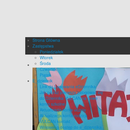
Strona Główna
Zastępstwa
Poniedziałek
Wtorek
Środa
Czwartek
Piątek
E_dziennik
Link do Logowania eDziennika
Jak po raz pierwszy zalogować się
do Dziennika VULCAN na nowe
konto szkolne
Aktualizacja konta ucznia
Aktualizacja konta rodzica
VULCAN kontakt
Wniosek o dostęp do e_dziennika