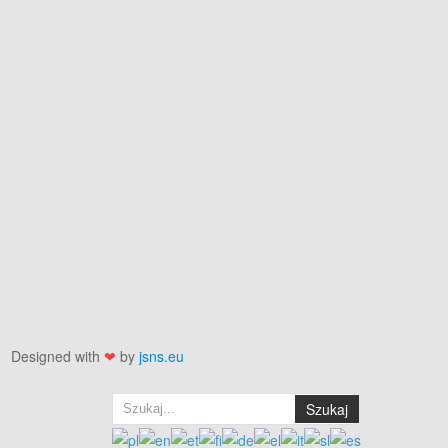
Designed with
❤
by
jsns.eu
Szukaj