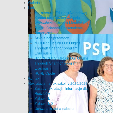
Galeria
Linki
Ministerstwo Edukacji Narodowej
Kuratorium Oświaty w Opolu
Wojewódzki Ośrodek Metodyczny
Miejski Ośrodek Doskonalenia
Nauczycieli
Szkoła bez przemocy
"ROOTS: Return Our Origins
Through Sharing” program
Erasmus +
Blog "ROOTS: Return Our Origins
Through Sharing” program
Erasmus +
RCRE Opole
Kontakt
Rekrutacja na rok szkolny 2025/2026
Zasady rekrutacji - informacje dla
Rodziców
Załacznik 1
Załacznik 2
Uchwała kryteria naboru