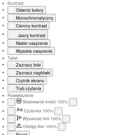
Kontrast
Odwróć kolory
Monochromatyczny
Ciemny kontrast
Jasny kontrast
Niskie nasycenie
Wysokie nasycenie
Tekst
Zaznacz linki
Zaznacz nagłówki
Czytnik ekranu
Tryb czytania
Powiększenie
Skalowanie treści
100
%
Aa
Czcionka
100
%
Wysokość linii
100
%
Odstęp liter
100
%
Reset