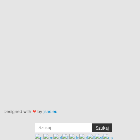
Designed with
❤
by
jsns.eu
Szukaj