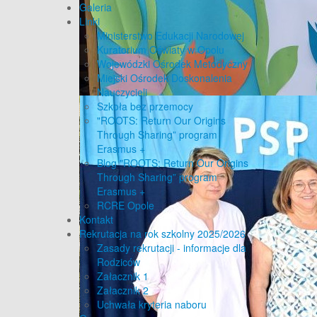
Galeria
Linki
Ministerstwo Edukacji Narodowej
Kuratorium Oświaty w Opolu
Wojewódzki Ośrodek Metodyczny
Miejski Ośrodek Doskonalenia
Nauczycieli
Szkoła bez przemocy
"ROOTS: Return Our Origins
Through Sharing” program
Erasmus +
Blog "ROOTS: Return Our Origins
Through Sharing” program
Erasmus +
RCRE Opole
Kontakt
Rekrutacja na rok szkolny 2025/2026
Zasady rekrutacji - informacje dla
Rodziców
Załacznik 1
Załacznik 2
Uchwała kryteria naboru