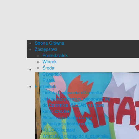
Strona Główna
Zastępstwa
Poniedziałek
Wtorek
Środa
Czwartek
Piątek
E_dziennik
Link do Logowania eDziennika
Jak po raz pierwszy zalogować się
do Dziennika VULCAN na nowe
konto szkolne
Aktualizacja konta ucznia
Aktualizacja konta rodzica
VULCAN kontakt
Wniosek o dostęp do e_dziennika