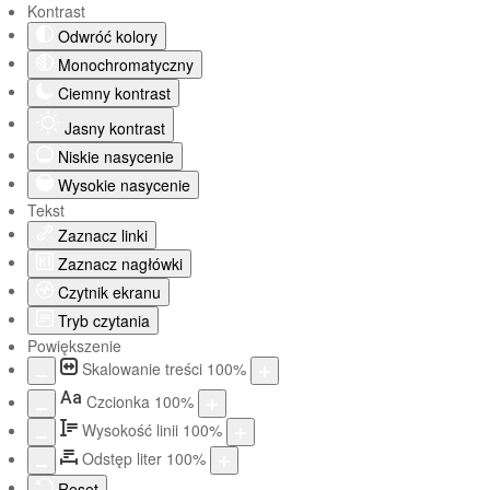
Kontrast
Odwróć kolory
Monochromatyczny
Ciemny kontrast
Jasny kontrast
Niskie nasycenie
Wysokie nasycenie
Tekst
Zaznacz linki
Zaznacz nagłówki
Czytnik ekranu
Tryb czytania
Powiększenie
Skalowanie treści
100
%
Aa
Czcionka
100
%
Wysokość linii
100
%
Odstęp liter
100
%
Reset