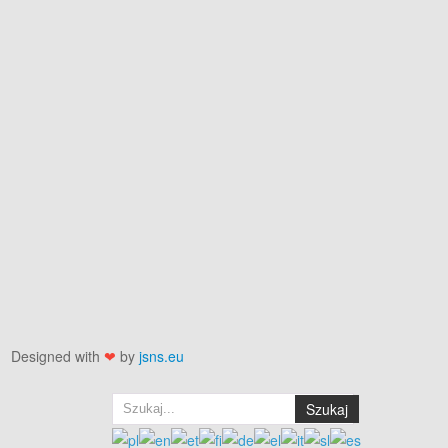
Designed with
❤
by
jsns.eu
Szukaj