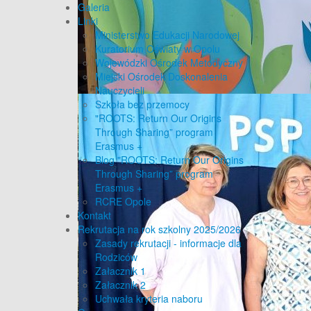
Galeria
Linki
Ministerstwo Edukacji Narodowej
Kuratorium Oświaty w Opolu
Wojewódzki Ośrodek Metodyczny
Miejski Ośrodek Doskonalenia
Nauczycieli
Szkoła bez przemocy
"ROOTS: Return Our Origins
Through Sharing” program
Erasmus +
Blog "ROOTS: Return Our Origins
Through Sharing” program
Erasmus +
RCRE Opole
Kontakt
Rekrutacja na rok szkolny 2025/2026
Zasady rekrutacji - informacje dla
Rodziców
Załacznik 1
Załacznik 2
Uchwała kryteria naboru