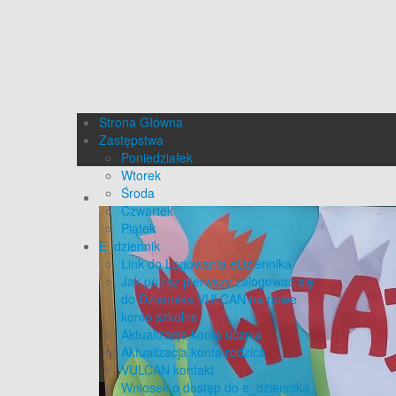
Strona Główna
Zastępstwa
Poniedziałek
Wtorek
Środa
Czwartek
Piątek
E_dziennik
Link do Logowania eDziennika
Jak po raz pierwszy zalogować się
do Dziennika VULCAN na nowe
konto szkolne
Aktualizacja konta ucznia
Aktualizacja konta rodzica
VULCAN kontakt
Wniosek o dostęp do e_dziennika