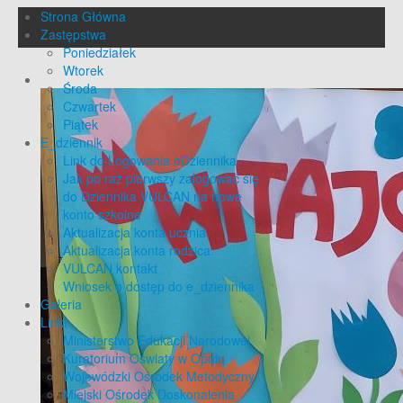
Strona Główna
Zastępstwa
Poniedziałek
Wtorek
Środa
Czwartek
Piątek
E_dziennik
Link do Logowania eDziennika
Jak po raz pierwszy zalogować się
do Dziennika VULCAN na nowe
konto szkolne
Aktualizacja konta ucznia
Aktualizacja konta rodzica
VULCAN kontakt
Wniosek o dostęp do e_dziennika
Galeria
Linki
Ministerstwo Edukacji Narodowej
Kuratorium Oświaty w Opolu
Wojewódzki Ośrodek Metodyczny
Miejski Ośrodek Doskonalenia