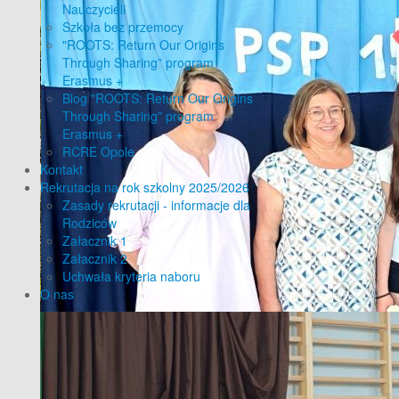
Nauczycieli
Szkoła bez przemocy
"ROOTS: Return Our Origins
Through Sharing” program
Erasmus +
Blog "ROOTS: Return Our Origins
Through Sharing” program
Erasmus +
RCRE Opole
Kontakt
Rekrutacja na rok szkolny 2025/2026
Zasady rekrutacji - informacje dla
Rodziców
Załacznik 1
Załacznik 2
Uchwała kryteria naboru
O nas