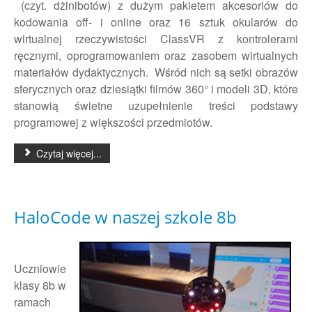
(czyt. dżinibotów) z dużym pakietem akcesoriów do
kodowania off- i online oraz 16 sztuk okularów do
wirtualnej rzeczywistości ClassVR z kontrolerami
ręcznymi, oprogramowaniem oraz zasobem wirtualnych
materiałów dydaktycznych. Wśród nich są setki obrazów
sferycznych oraz dziesiątki filmów 360° i modeli 3D, które
stanowią świetne uzupełnienie treści podstawy
programowej z większości przedmiotów.
Czytaj więcej...
HaloCode w naszej szkole 8b
Uczniowie
klasy 8b w
ramach