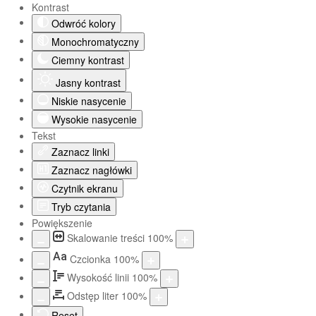
Kontrast
Odwróć kolory
Monochromatyczny
Ciemny kontrast
Jasny kontrast
Niskie nasycenie
Wysokie nasycenie
Tekst
Zaznacz linki
Zaznacz nagłówki
Czytnik ekranu
Tryb czytania
Powiększenie
Skalowanie treści
100
%
Aa
Czcionka
100
%
Wysokość linii
100
%
Odstęp liter
100
%
Reset