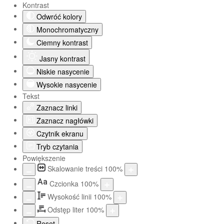
Kontrast
Odwróć kolory
Monochromatyczny
Ciemny kontrast
Jasny kontrast
Niskie nasycenie
Wysokie nasycenie
Tekst
Zaznacz linki
Zaznacz nagłówki
Czytnik ekranu
Tryb czytania
Powiększenie
Skalowanie treści
100
%
Aa
Czcionka
100
%
Wysokość linii
100
%
Odstęp liter
100
%
Reset