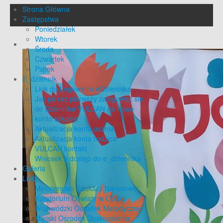
Strona Główna
Zastępstwa
Poniedziałek
Wtorek
Środa
Czwartek
Piątek
E_dziennik
Link do Logowania eDziennika
Jak po raz pierwszy zalogować się
do Dziennika VULCAN na nowe
konto szkolne
Aktualizacja konta ucznia
Aktualizacja konta rodzica
VULCAN kontakt
Wniosek o dostęp do e_dziennika
Galeria
Linki
Ministerstwo Edukacji Narodowej
Kuratorium Oświaty w Opolu
Wojewódzki Ośrodek Metodyczny
Miejski Ośrodek Doskonalenia