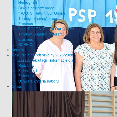
Nauczycieli
Szkoła bez przemocy
"ROOTS: Return Our Origins
Through Sharing” program
Erasmus +
Blog "ROOTS: Return Our Origins
Through Sharing” program
Erasmus +
RCRE Opole
Kontakt
Rekrutacja na rok szkolny 2025/2026
Zasady rekrutacji - informacje dla
Rodziców
Załacznik 1
Załacznik 2
Uchwała kryteria naboru
O nas