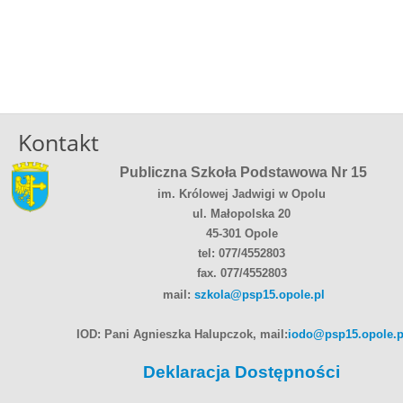
Kontakt
Publiczna Szkoła Podstawowa Nr 15
im. Królowej Jadwigi w Opolu
ul. Małopolska 20
45-301 Opole
tel: 077/4552803
fax. 077/4552803
mail:
szkola@psp15.opole.pl
IOD: Pani Agnieszka Halupczok, mail:
iodo@psp15.opole.p
Deklaracja Dostępności