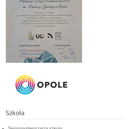
Szkoła
Termomodernizacja szkoły