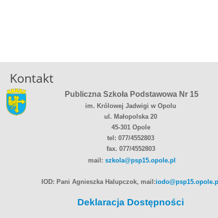
Kontakt
Publiczna Szkoła Podstawowa Nr 15
im. Królowej Jadwigi w Opolu
ul. Małopolska 20
45-301 Opole
tel: 077/4552803
fax. 077/4552803
mail:
szkola@psp15.opole.pl
IOD: Pani Agnieszka Halupczok, mail:
iodo@psp15.opole.p
Deklaracja Dostępności