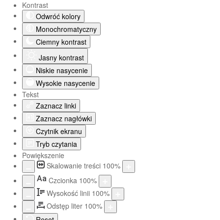
Kontrast
Odwróć kolory
Monochromatyczny
Ciemny kontrast
Jasny kontrast
Niskie nasycenie
Wysokie nasycenie
Tekst
Zaznacz linki
Zaznacz nagłówki
Czytnik ekranu
Tryb czytania
Powiększenie
Skalowanie treści
100
%
Aa
Czcionka
100
%
Wysokość linii
100
%
Odstęp liter
100
%
Reset