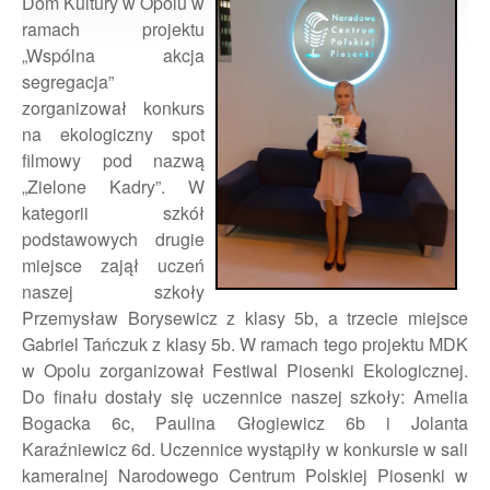
Dom Kultury w Opolu w
ramach projektu
„Wspólna akcja
segregacja”
zorganizował konkurs
na ekologiczny spot
filmowy pod nazwą
„Zielone Kadry”. W
kategorii szkół
podstawowych drugie
miejsce zajął uczeń
naszej szkoły
Przemysław Borysewicz z klasy 5b, a trzecie miejsce
Gabriel Tańczuk z klasy 5b. W ramach tego projektu MDK
w Opolu zorganizował Festiwal Piosenki Ekologicznej.
Do finału dostały się uczennice naszej szkoły: Amelia
Bogacka 6c, Paulina Głogiewicz 6b i Jolanta
Karaźniewicz 6d. Uczennice wystąpiły w konkursie w sali
kameralnej Narodowego Centrum Polskiej Piosenki w