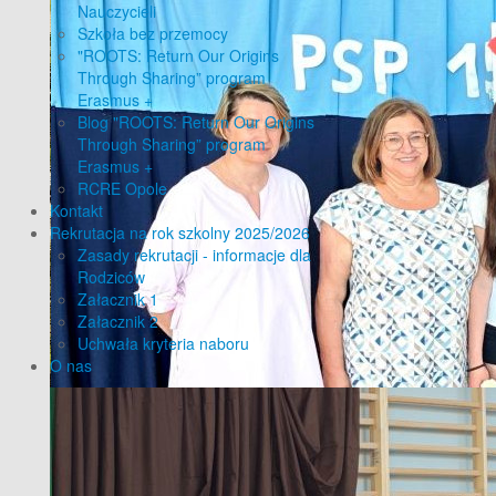
Nauczycieli
Szkoła bez przemocy
"ROOTS: Return Our Origins
Through Sharing” program
Erasmus +
Blog "ROOTS: Return Our Origins
Through Sharing” program
Erasmus +
RCRE Opole
Kontakt
Rekrutacja na rok szkolny 2025/2026
Zasady rekrutacji - informacje dla
Rodziców
Załacznik 1
Załacznik 2
Uchwała kryteria naboru
O nas