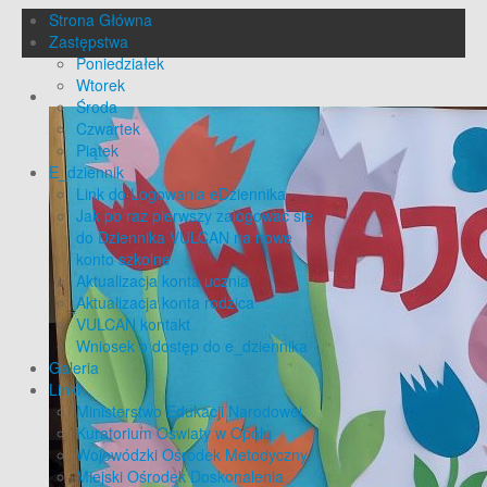
Strona Główna
Zastępstwa
Poniedziałek
Wtorek
Środa
Czwartek
Piątek
E_dziennik
Link do Logowania eDziennika
Jak po raz pierwszy zalogować się
do Dziennika VULCAN na nowe
konto szkolne
Aktualizacja konta ucznia
Aktualizacja konta rodzica
VULCAN kontakt
Wniosek o dostęp do e_dziennika
Galeria
Linki
Ministerstwo Edukacji Narodowej
Kuratorium Oświaty w Opolu
Wojewódzki Ośrodek Metodyczny
Miejski Ośrodek Doskonalenia