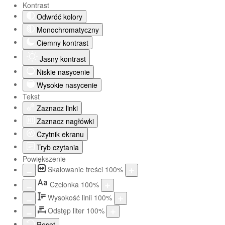
Kontrast
Odwróć kolory
Monochromatyczny
Ciemny kontrast
Jasny kontrast
Niskie nasycenie
Wysokie nasycenie
Tekst
Zaznacz linki
Zaznacz nagłówki
Czytnik ekranu
Tryb czytania
Powiększenie
Skalowanie treści
100
%
Aa
Czcionka
100
%
Wysokość linii
100
%
Odstęp liter
100
%
Reset