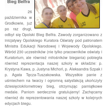
Bieg Belfra
26
października w
Grodkowie, już
po raz drugi,
odbył się Opolski Bieg Belfra. Zawody zorganizowano z
inicjatywy Opolskiego Kuratora Oświaty pod patronatem
Ministra Edukacji Narodowej i Wojewody Opolskiego.
Wśród 230 uczestników (nie tylko pracowników oświaty i
Kuratorium, ale również miłośników biegania) pobiegła
również reprezentacja naszej szkoły w składzie: p.
Krystyna Kawa, p. Justyna Michoń, p. Aleksandra Szpak i
p. Agata Tęcza-Tuszakowska. Wszystkie panie z
uśmiechem na twarzy i ogromną satysfakcją ukończyły
dziesięciokilometrowy bieg, otrzymując pamiątkowe
medale. Paniom serdecznie gratulujemy! Zachęcamy
również do reprezentowania naszej szkoły w kolejnych
edycjach biegu.