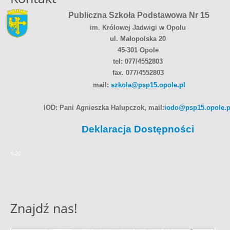
Publiczna Szkoła Podstawowa Nr 15
im. Królowej Jadwigi w Opolu
ul. Małopolska 20
45-301 Opole
tel: 077/4552803
fax. 077/4552803
mail:
szkola@psp15.opole.pl
IOD: Pani Agnieszka Halupczok, mail:
iodo@psp15.opole.p
Deklaracja Dostępności
%20
Znajdź nas!