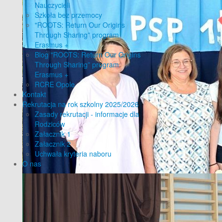
Nauczycieli
Szkoła bez przemocy
"ROOTS: Return Our Origins
Through Sharing” program
Erasmus +
Blog "ROOTS: Return Our Origins
Through Sharing” program
Erasmus +
RCRE Opole
Kontakt
Rekrutacja na rok szkolny 2025/2026
Zasady rekrutacji - informacje dla
Rodziców
Załacznik 1
Załacznik 2
Uchwała kryteria naboru
O nas