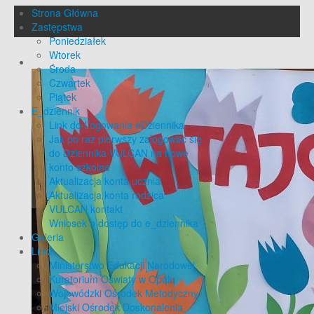
Strona Główna
Zastępstwa
Poniedziałek
Wtorek
Środa
Czwartek
Piątek
E_dziennik
Link do Logowania eDziennika
Jak po raz pierwszy zalogować się
do Dziennika VULCAN na nowe
konto szkolne
Aktualizacja konta ucznia
Aktualizacja konta rodzica
VULCAN kontakt
Wniosek o dostęp do e_dziennika
Galeria
Linki
Ministerstwo Edukacji Narodowej
Kuratorium Oświaty w Opolu
Wojewódzki Ośrodek Metodyczny
Miejski Ośrodek Doskonalenia