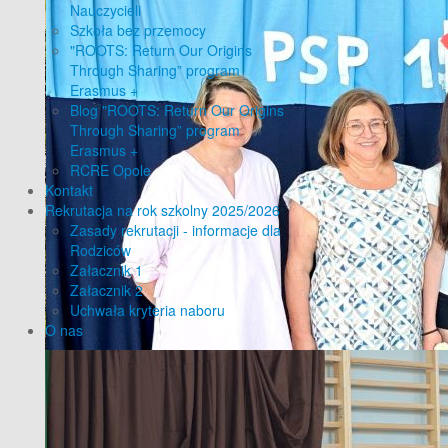
Nauczycieli
Szkoła bez przemocy
"ROOTS: Return Our Origins
Through Sharing” program
Erasmus +
Blog "ROOTS: Return Our Origins
Through Sharing” program
Erasmus +
RCRE Opole
Kontakt
Rekrutacja na rok szkolny 2025/2026
Zasady rekrutacji - informacje dla
Rodziców
Załacznik 1
Załacznik 2
Uchwała kryteria naboru
O nas