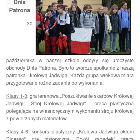
Dnia
Patrona
30
października w naszej szkole odbyły się uroczyste
obchody Dnia Patrona. Było to twórcze spotkanie z naszą
patronką - królową Jadwigą. Każda grupa wiekowa miała
przygotowane rożne zadania do wykonania:
Klasy 1-3
: gra terenowa „Poszukiwanie skarbów Królowej
Jadwigi”, „Strój Królowej Jadwigi” – praca plastyczna
polegająca na własnoręcznym wykonaniu stroju królowej
z powierzonych materiałów.
Klasy 4-6
: konkurs plastyczny „Królowa Jadwiga okiem
Picasso”, gra historyczna „Pokój zagadek”, praca