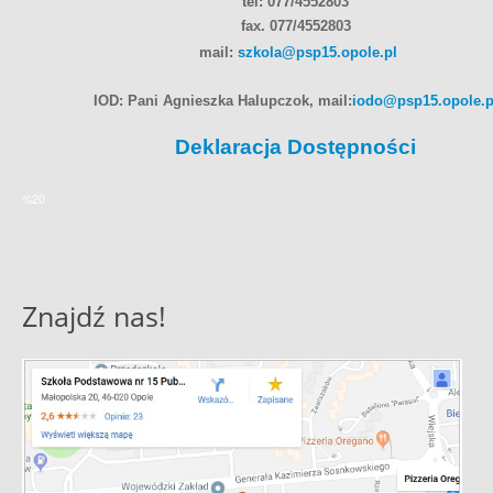
tel: 077/4552803
fax. 077/4552803
mail:
szkola@psp15.opole.pl
IOD: Pani Agnieszka Halupczok, mail:
iodo@psp15.opole.p
Deklaracja Dostępności
%20
Znajdź nas!