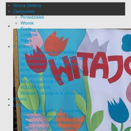
Strona Główna
Zastępstwa
Poniedziałek
Wtorek
Środa
Czwartek
Piątek
E_dziennik
Link do Logowania eDziennika
Jak po raz pierwszy zalogować się
do Dziennika VULCAN na nowe
konto szkolne
Aktualizacja konta ucznia
Aktualizacja konta rodzica
VULCAN kontakt
Wniosek o dostęp do e_dziennika
Galeria
Linki
Ministerstwo Edukacji Narodowej
Kuratorium Oświaty w Opolu
Wojewódzki Ośrodek Metodyczny
Miejski Ośrodek Doskonalenia