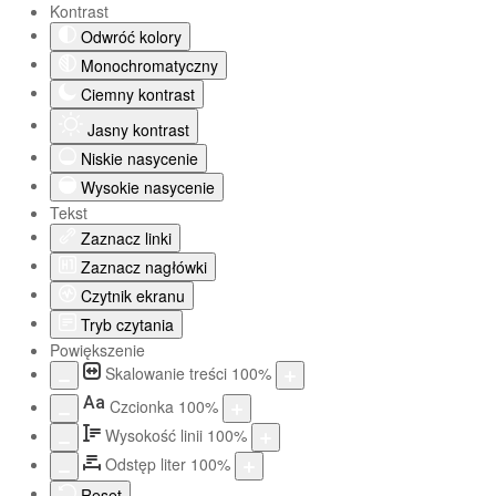
Kontrast
Odwróć kolory
Monochromatyczny
Ciemny kontrast
Jasny kontrast
Niskie nasycenie
Wysokie nasycenie
Tekst
Zaznacz linki
Zaznacz nagłówki
Czytnik ekranu
Tryb czytania
Powiększenie
Skalowanie treści
100
%
Aa
Czcionka
100
%
Wysokość linii
100
%
Odstęp liter
100
%
Reset