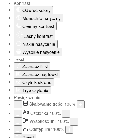
Kontrast
Odwróć kolory
Monochromatyczny
Ciemny kontrast
Jasny kontrast
Niskie nasycenie
Wysokie nasycenie
Tekst
Zaznacz linki
Zaznacz nagłówki
Czytnik ekranu
Tryb czytania
Powiększenie
Skalowanie treści
100
%
Aa
Czcionka
100
%
Wysokość linii
100
%
Odstęp liter
100
%
Reset