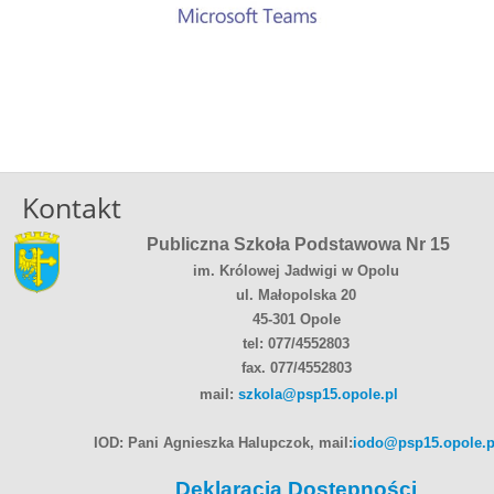
Kontakt
Publiczna Szkoła Podstawowa Nr 15
im. Królowej Jadwigi w Opolu
ul. Małopolska 20
45-301 Opole
tel: 077/4552803
fax. 077/4552803
mail:
szkola@psp15.opole.pl
IOD: Pani Agnieszka Halupczok, mail:
iodo@psp15.opole.p
Deklaracja Dostępności