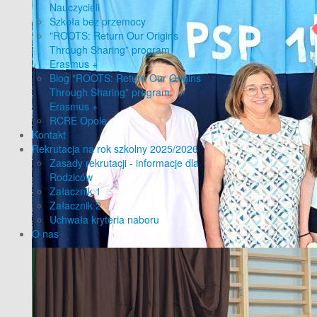
Nauczycieli
Szkoła bez przemocy
"ROOTS: Return Our Origins
Through Sharing” program
Erasmus +
Blog "ROOTS: Return Our Origins
Through Sharing” program
Erasmus +
RCRE Opole
Kontakt
Rekrutacja na rok szkolny 2025/2026
Zasady rekrutacji - informacje dla
Rodziców
Załacznik 1
Załacznik 2
Uchwała kryteria naboru
O nas