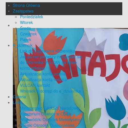
Strona Główna
Zastępstwa
Poniedziałek
Wtorek
Środa
Czwartek
Piątek
E_dziennik
Link do Logowania eDziennika
Jak po raz pierwszy zalogować się
do Dziennika VULCAN na nowe
konto szkolne
Aktualizacja konta ucznia
Aktualizacja konta rodzica
VULCAN kontakt
Wniosek o dostęp do e_dziennika
Galeria
Linki
Ministerstwo Edukacji Narodowej
Kuratorium Oświaty w Opolu
Wojewódzki Ośrodek Metodyczny
Miejski Ośrodek Doskonalenia