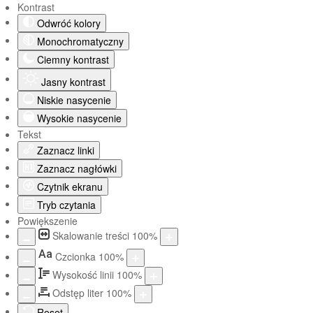
Kontrast
Odwróć kolory
Monochromatyczny
Ciemny kontrast
Jasny kontrast
Niskie nasycenie
Wysokie nasycenie
Tekst
Zaznacz linki
Zaznacz nagłówki
Czytnik ekranu
Tryb czytania
Powiększenie
Skalowanie treści
100
%
Aa
Czcionka
100
%
Wysokość linii
100
%
Odstęp liter
100
%
Reset