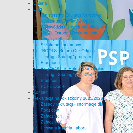
Galeria
Linki
Ministerstwo Edukacji Narodowej
Kuratorium Oświaty w Opolu
Wojewódzki Ośrodek Metodyczny
Miejski Ośrodek Doskonalenia
Nauczycieli
Szkoła bez przemocy
"ROOTS: Return Our Origins
Through Sharing” program
Erasmus +
Blog "ROOTS: Return Our Origins
Through Sharing” program
Erasmus +
RCRE Opole
Kontakt
Rekrutacja na rok szkolny 2025/2026
Zasady rekrutacji - informacje dla
Rodziców
Załacznik 1
Załacznik 2
Uchwała kryteria naboru