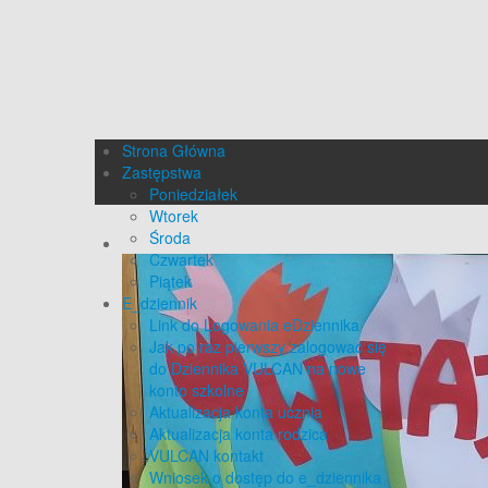
Strona Główna
Zastępstwa
Poniedziałek
Wtorek
Środa
Czwartek
Piątek
E_dziennik
Link do Logowania eDziennika
Jak po raz pierwszy zalogować się
do Dziennika VULCAN na nowe
konto szkolne
Aktualizacja konta ucznia
Aktualizacja konta rodzica
VULCAN kontakt
Wniosek o dostęp do e_dziennika