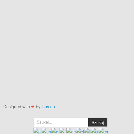
Designed with
❤
by
jsns.eu
Szukaj