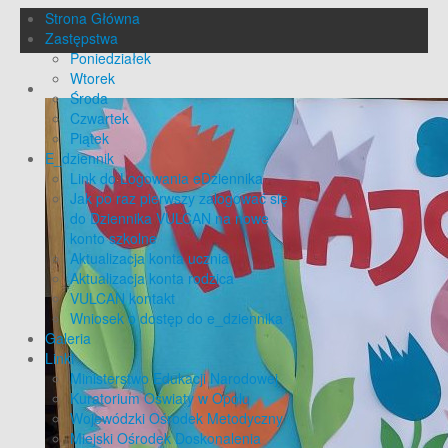
Strona Główna
Zastępstwa
Poniedziałek
Wtorek
Środa
Czwartek
Piątek
E_dziennik
Link do Logowania eDziennika
Jak po raz pierwszy zalogować się
do Dziennika VULCAN na nowe
konto szkolne
Aktualizacja konta ucznia
Aktualizacja konta rodzica
VULCAN kontakt
Wniosek o dostęp do e_dziennika
Galeria
Linki
Ministerstwo Edukacji Narodowej
Kuratorium Oświaty w Opolu
Wojewódzki Ośrodek Metodyczny
Miejski Ośrodek Doskonalenia