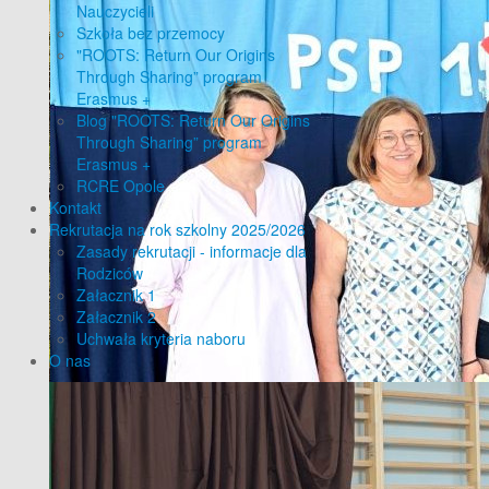
Nauczycieli
Szkoła bez przemocy
"ROOTS: Return Our Origins
Through Sharing” program
Erasmus +
Blog "ROOTS: Return Our Origins
Through Sharing” program
Erasmus +
RCRE Opole
Kontakt
Rekrutacja na rok szkolny 2025/2026
Zasady rekrutacji - informacje dla
Rodziców
Załacznik 1
Załacznik 2
Uchwała kryteria naboru
O nas