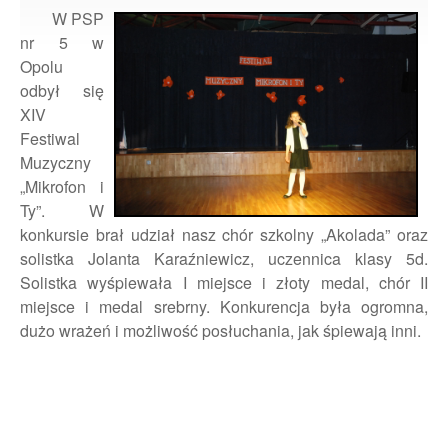
W PSP
nr 5 w
Opolu
odbył się
XIV
Festiwal
Muzyczny
„Mikrofon i
Ty”. W
konkursie brał udział nasz chór szkolny „Akolada” oraz
solistka Jolanta Karaźniewicz, uczennica klasy 5d.
Solistka wyśpiewała I miejsce i złoty medal, chór II
miejsce i medal srebrny. Konkurencja była ogromna,
dużo wrażeń i możliwość posłuchania, jak śpiewają inni.