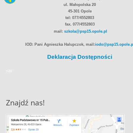
ul. Małopolska 20
45-301 Opole
tel: 077/4552803
fax. 077/4552803
mail:
szkola@psp15.opole.pl
IOD: Pani Agnieszka Halupczok, mail:
iodo@psp15.opole.p
Deklaracja Dostępności
%20
Znajdź nas!