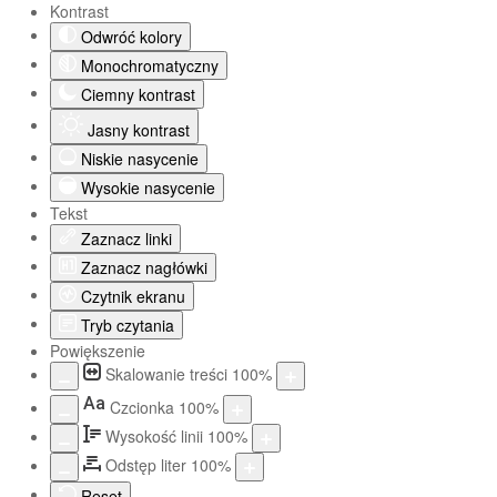
Kontrast
Odwróć kolory
Monochromatyczny
Ciemny kontrast
Jasny kontrast
Niskie nasycenie
Wysokie nasycenie
Tekst
Zaznacz linki
Zaznacz nagłówki
Czytnik ekranu
Tryb czytania
Powiększenie
Skalowanie treści
100
%
Aa
Czcionka
100
%
Wysokość linii
100
%
Odstęp liter
100
%
Reset