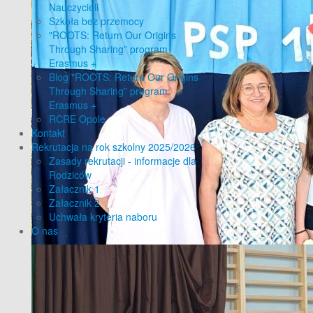
Nauczycieli
Szkoła bez przemocy
"ROOTS: Return Our Origins
Through Sharing” program
Erasmus +
Blog "ROOTS: Return Our Origins
Through Sharing” program
Erasmus +
RCRE Opole
Kontakt
Rekrutacja na rok szkolny 2025/2026
Zasady rekrutacji - informacje dla
Rodziców
Załacznik 1
Załacznik 2
Uchwała kryteria naboru
O nas