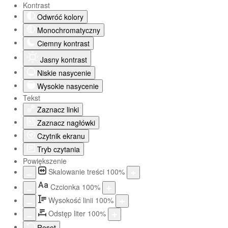
Kontrast
Odwróć kolory
Monochromatyczny
Ciemny kontrast
Jasny kontrast
Niskie nasycenie
Wysokie nasycenie
Tekst
Zaznacz linki
Zaznacz nagłówki
Czytnik ekranu
Tryb czytania
Powiększenie
Skalowanie treści
100
%
Aa
Czcionka
100
%
Wysokość linii
100
%
Odstęp liter
100
%
Reset