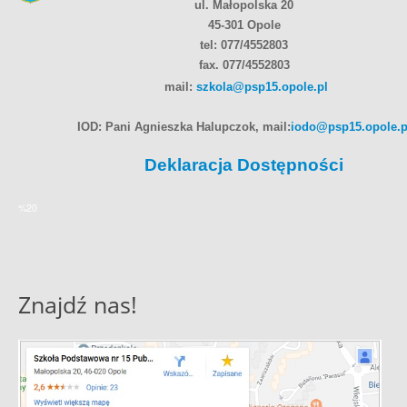
ul. Małopolska 20
45-301 Opole
tel: 077/4552803
fax. 077/4552803
mail:
szkola@psp15.opole.pl
IOD: Pani Agnieszka Halupczok, mail:
iodo@psp15.opole.p
Deklaracja Dostępności
%20
Znajdź nas!