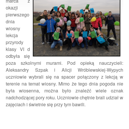
marca z
okazji
pierwszego
dnia
wiosny
lekcja
przyrody
klasy VI d
odbyła się
poza szkolnymi murami. Pod opieką nauczycieli:
Aleksandry Szpak i Alicji
Wróblewskiej-Wypych
uczniowie wybrali się na spacer połączony z lekcją w
terenie na temat wiosny. Mimo że tego dnia pogoda nie
była wiosenna, można było znaleźć wiele oznak
nadchodzącej pory roku. Uczniowie chętnie brali udział w
zajęciach i świetnie się przy tym bawili.