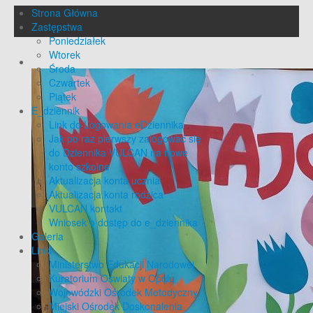
Strona Główna
Zastępstwa
Poniedziałek
Wtorek
Środa
Czwartek
Piątek
E_dziennik
Link do Logowania eDziennika
Jak po raz pierwszy zalogować się
do Dziennika VULCAN na nowe
konto szkolne
Aktualizacja konta ucznia
Aktualizacja konta rodzica
VULCAN kontakt
Wniosek o dostęp do e_dziennika
Galeria
Linki
Ministerstwo Edukacji Narodowej
Kuratorium Oświaty w Opolu
Wojewódzki Ośrodek Metodyczny
Miejski Ośrodek Doskonalenia