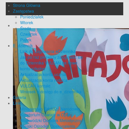
Strona Główna
Zastępstwa
Poniedziałek
Wtorek
Środa
Czwartek
Piątek
E_dziennik
Link do Logowania eDziennika
Jak po raz pierwszy zalogować się
do Dziennika VULCAN na nowe
konto szkolne
Aktualizacja konta ucznia
Aktualizacja konta rodzica
VULCAN kontakt
Wniosek o dostęp do e_dziennika
Galeria
Linki
Ministerstwo Edukacji Narodowej
Kuratorium Oświaty w Opolu
Wojewódzki Ośrodek Metodyczny
Miejski Ośrodek Doskonalenia