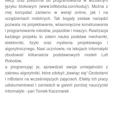
lekcji oraz platforma do programowania w wizualnym
języku blokowym (www.lofiblocks.com/koduj/). Można z
niej korzystać zarówno w wersji online, jak i na
urządzeniach mobilnych. Tak bogaty zestaw narzędzi
pozwala na projektowanie, własnoręczne konstruowanie
i programowanie robotów, pojazdów i maszyn. Realizacja
każdego projektu to zatem nauka podstaw mechaniki,
elektroniki, fizyki oraz myślenia projektowego i
algorytmicznego. Nasi uczniowie, na lekcjach informatyki
zbudowali kilkanaście podstawowych modeli Lofi
Robotów,
a programując je, sprawdzali swoje umiejętności z
zakresu algorytmiki, które zdobyli „bawiąc się” Ozobotami
i mBotami na wcześniejszych zajęciach. Efekty ich pracy
udokumentował i zamieścił w galerii poniżej nauczyciel
informatyki - pan Tomek Kaczmarek