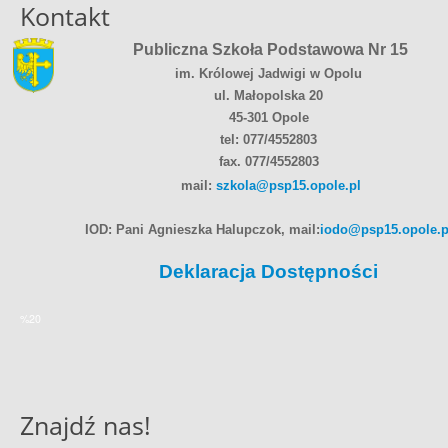
Kontakt
Publiczna Szkoła Podstawowa Nr 15
im. Królowej Jadwigi w Opolu
ul. Małopolska 20
45-301 Opole
tel: 077/4552803
fax. 077/4552803
mail:
szkola@psp15.opole.pl
IOD: Pani Agnieszka Halupczok, mail:
iodo@psp15.opole.p
Deklaracja Dostępności
%20
Znajdź nas!