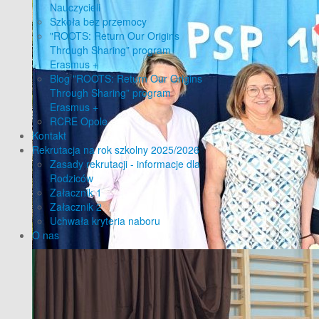
Nauczycieli
Szkoła bez przemocy
"ROOTS: Return Our Origins
Through Sharing” program
Erasmus +
Blog "ROOTS: Return Our Origins
Through Sharing” program
Erasmus +
RCRE Opole
Kontakt
Rekrutacja na rok szkolny 2025/2026
Zasady rekrutacji - informacje dla
Rodziców
Załacznik 1
Załacznik 2
Uchwała kryteria naboru
O nas