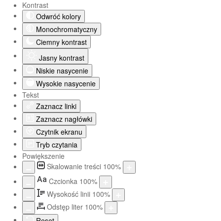
Kontrast
Odwróć kolory
Monochromatyczny
Ciemny kontrast
Jasny kontrast
Niskie nasycenie
Wysokie nasycenie
Tekst
Zaznacz linki
Zaznacz nagłówki
Czytnik ekranu
Tryb czytania
Powiększenie
Skalowanie treści
100
%
Aa
Czcionka
100
%
Wysokość linii
100
%
Odstęp liter
100
%
Reset