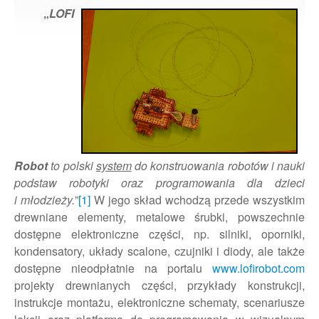
„
LOFI
Robot
to polski
system
do konstruowania robotów i nauki
podstaw robotyki oraz programowania dla dzieci
i młodzieży.
”
[1]
W jego skład wchodzą przede wszystkim
drewniane elementy, metalowe śrubki, powszechnie
dostępne elektroniczne części, np. silniki, oporniki,
kondensatory, układy scalone, czujniki i diody, ale także
dostępne nieodpłatnie na portalu
www.lofirobot.com
projekty drewnianych części, przykłady konstrukcji,
instrukcje montażu, elektroniczne schematy, scenariusze