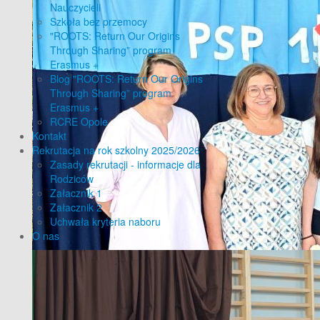
Nauczycieli
Szkoła bez przemocy
"ROOTS: Return Our Origins
Through Sharing” program
Erasmus +
Blog "ROOTS: Return Our Origins
Through Sharing” program
Erasmus +
RCRE Opole
Kontakt
Rekrutacja na rok szkolny 2025/2026
Zasady rekrutacji - informacje dla
Rodziców
Załacznik 1
Załacznik 2
Uchwała kryteria naboru
O nas