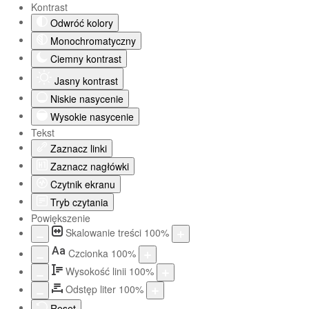
Kontrast
Odwróć kolory
Monochromatyczny
Ciemny kontrast
Jasny kontrast
Niskie nasycenie
Wysokie nasycenie
Tekst
Zaznacz linki
Zaznacz nagłówki
Czytnik ekranu
Tryb czytania
Powiększenie
Skalowanie treści
100
%
Aa
Czcionka
100
%
Wysokość linii
100
%
Odstęp liter
100
%
Reset