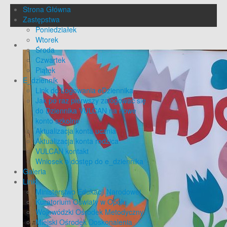
Strona Główna
Zastępstwa
Poniedziałek
Wtorek
Środa
Czwartek
Piątek
E_dziennik
Link do Logowania eDziennika
Jak po raz pierwszy zalogować się
do Dziennika VULCAN na nowe
konto szkolne
Aktualizacja konta ucznia
Aktualizacja konta rodzica
VULCAN kontakt
Wniosek o dostęp do e_dziennika
Galeria
Linki
Ministerstwo Edukacji Narodowej
Kuratorium Oświaty w Opolu
Wojewódzki Ośrodek Metodyczny
Miejski Ośrodek Doskonalenia