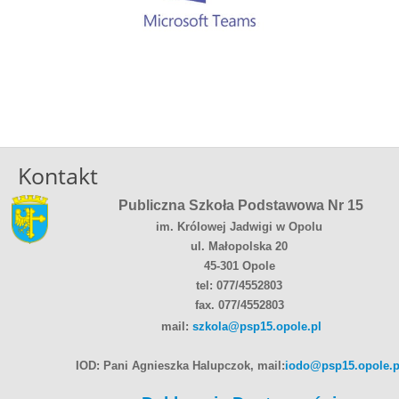
Kontakt
Publiczna Szkoła Podstawowa Nr 15
im. Królowej Jadwigi w Opolu
ul. Małopolska 20
45-301 Opole
tel: 077/4552803
fax. 077/4552803
mail:
szkola@psp15.opole.pl
IOD: Pani Agnieszka Halupczok, mail:
iodo@psp15.opole.p