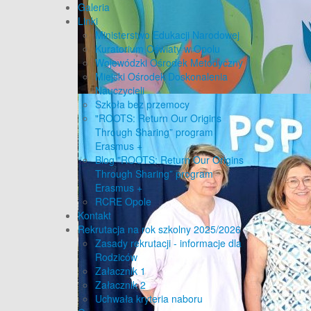
Galeria
Linki
Ministerstwo Edukacji Narodowej
Kuratorium Oświaty w Opolu
Wojewódzki Ośrodek Metodyczny
Miejski Ośrodek Doskonalenia
Nauczycieli
Szkoła bez przemocy
"ROOTS: Return Our Origins
Through Sharing” program
Erasmus +
Blog "ROOTS: Return Our Origins
Through Sharing” program
Erasmus +
RCRE Opole
Kontakt
Rekrutacja na rok szkolny 2025/2026
Zasady rekrutacji - informacje dla
Rodziców
Załacznik 1
Załacznik 2
Uchwała kryteria naboru