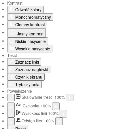
Kontrast
Odwróć kolory
Monochromatyczny
Ciemny kontrast
Jasny kontrast
Niskie nasycenie
Wysokie nasycenie
Tekst
Zaznacz linki
Zaznacz nagłówki
Czytnik ekranu
Tryb czytania
Powiększenie
Skalowanie treści
100
%
Aa
Czcionka
100
%
Wysokość linii
100
%
Odstęp liter
100
%
Reset