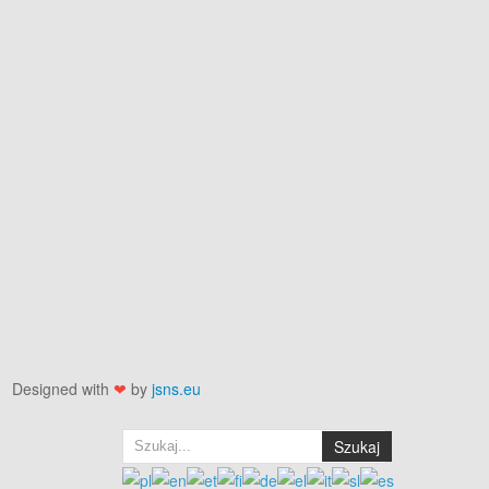
Designed with
❤
by
jsns.eu
Szukaj