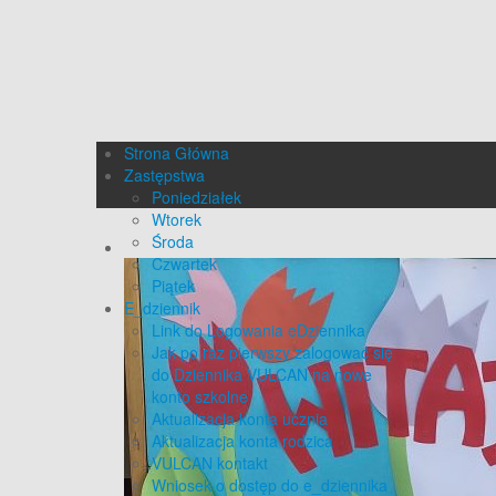
Strona Główna
Zastępstwa
Poniedziałek
Wtorek
Środa
Czwartek
Piątek
E_dziennik
Link do Logowania eDziennika
Jak po raz pierwszy zalogować się
do Dziennika VULCAN na nowe
konto szkolne
Aktualizacja konta ucznia
Aktualizacja konta rodzica
VULCAN kontakt
Wniosek o dostęp do e_dziennika