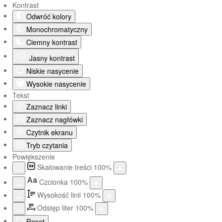
Kontrast
Odwróć kolory
Monochromatyczny
Ciemny kontrast
Jasny kontrast
Niskie nasycenie
Wysokie nasycenie
Tekst
Zaznacz linki
Zaznacz nagłówki
Czytnik ekranu
Tryb czytania
Powiększenie
Skalowanie treści
100
%
Aa
Czcionka
100
%
Wysokość linii
100
%
Odstęp liter
100
%
Reset