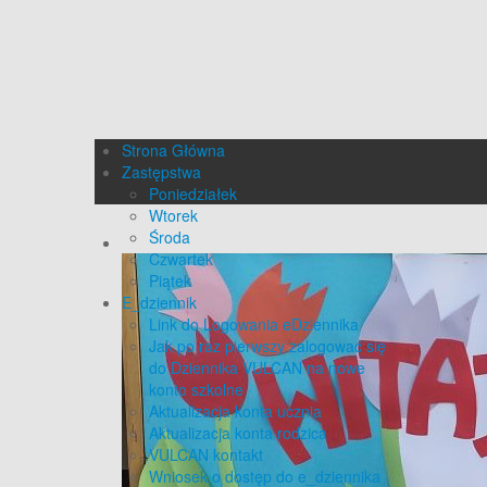
Strona Główna
Zastępstwa
Poniedziałek
Wtorek
Środa
Czwartek
Piątek
E_dziennik
Link do Logowania eDziennika
Jak po raz pierwszy zalogować się
do Dziennika VULCAN na nowe
konto szkolne
Aktualizacja konta ucznia
Aktualizacja konta rodzica
VULCAN kontakt
Wniosek o dostęp do e_dziennika