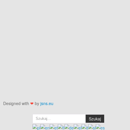
Designed with
❤
by
jsns.eu
Szukaj