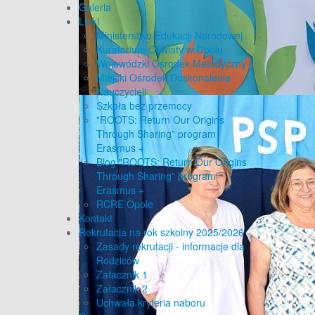
Galeria
Linki
Ministerstwo Edukacji Narodowej
Kuratorium Oświaty w Opolu
Wojewódzki Ośrodek Metodyczny
Miejski Ośrodek Doskonalenia
Nauczycieli
Szkoła bez przemocy
"ROOTS: Return Our Origins
Through Sharing” program
Erasmus +
Blog "ROOTS: Return Our Origins
Through Sharing” program
Erasmus +
RCRE Opole
Kontakt
Rekrutacja na rok szkolny 2025/2026
Zasady rekrutacji - informacje dla
Rodziców
Załacznik 1
Załacznik 2
Uchwała kryteria naboru