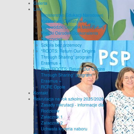
Galeria
Linki
Ministerstwo Edukacji Narodowej
Kuratorium Oświaty w Opolu
Wojewódzki Ośrodek Metodyczny
Miejski Ośrodek Doskonalenia
Nauczycieli
Szkoła bez przemocy
"ROOTS: Return Our Origins
Through Sharing” program
Erasmus +
Blog "ROOTS: Return Our Origins
Through Sharing” program
Erasmus +
RCRE Opole
Kontakt
Rekrutacja na rok szkolny 2025/2026
Zasady rekrutacji - informacje dla
Rodziców
Załacznik 1
Załacznik 2
Uchwała kryteria naboru