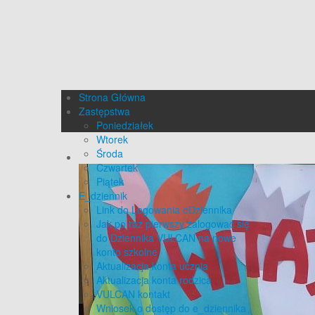
Strona Główna
Zastępstwa
Poniedziałek
Wtorek
Środa
Czwartek
Piątek
E_dziennik
Link do Logowania eDziennika
Jak po raz pierwszy zalogować się
do Dziennika VULCAN na nowe
konto szkolne
Aktualizacja konta ucznia
Aktualizacja konta rodzica
VULCAN kontakt
Wniosek o dostęp do e_dziennika