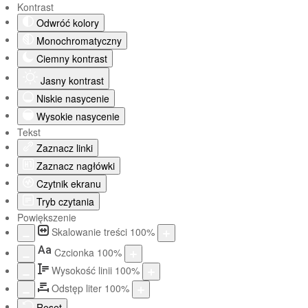
Kontrast
Odwróć kolory
Monochromatyczny
Ciemny kontrast
Jasny kontrast
Niskie nasycenie
Wysokie nasycenie
Tekst
Zaznacz linki
Zaznacz nagłówki
Czytnik ekranu
Tryb czytania
Powiększenie
Skalowanie treści
100
%
Aa
Czcionka
100
%
Wysokość linii
100
%
Odstęp liter
100
%
Reset