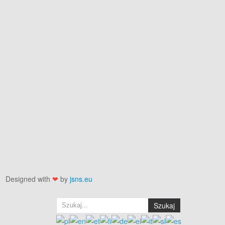
Designed with
❤
by
jsns.eu
Szukaj