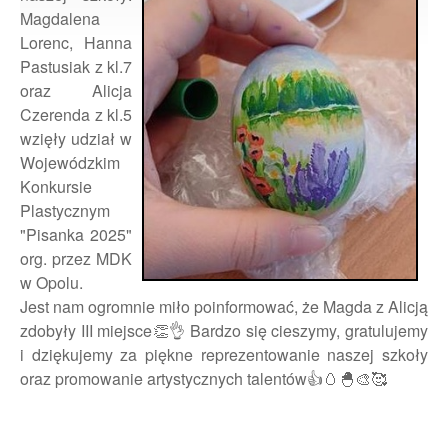
Magdalena
Lorenc, Hanna
Pastusiak z kl.7
oraz Alicja
Czerenda z kl.5
wzięły udział w
Wojewódzkim
Konkursie
Plastycznym
"Pisanka 2025"
org. przez MDK
w Opolu.
Jest nam ogromnie miło poinformować, że Magda z Alicją
zdobyły III miejsce👏👌 Bardzo się cieszymy, gratulujemy
i dziękujemy za piękne reprezentowanie naszej szkoły
oraz promowanie artystycznych talentów👍🥚🐣🎨🥰