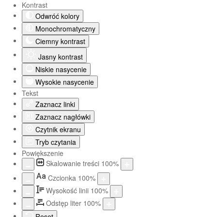
Kontrast
Odwróć kolory
Monochromatyczny
Ciemny kontrast
Jasny kontrast
Niskie nasycenie
Wysokie nasycenie
Tekst
Zaznacz linki
Zaznacz nagłówki
Czytnik ekranu
Tryb czytania
Powiększenie
Skalowanie treści
100
%
Aa
Czcionka
100
%
Wysokość linii
100
%
Odstęp liter
100
%
Reset