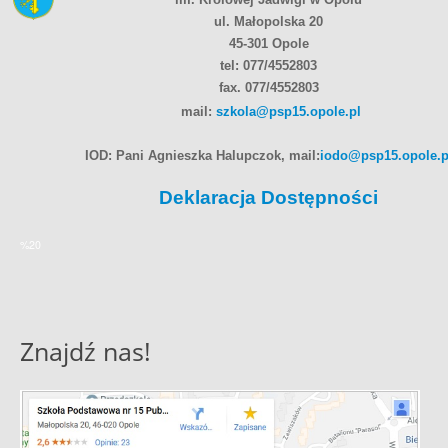
ul. Małopolska 20
45-301 Opole
tel: 077/4552803
fax. 077/4552803
mail:
szkola@psp15.opole.pl
IOD: Pani Agnieszka Halupczok, mail:
iodo@psp15.opole.p
Deklaracja Dostępności
%20
Znajdź nas!