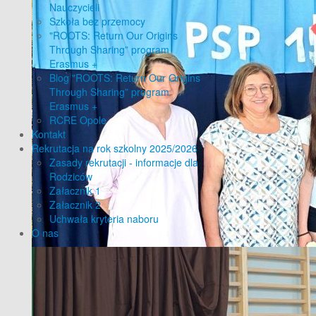
Nauczycieli
Szkoła bez przemocy
"ROOTS: Return Our Origins
Through Sharing” program
Erasmus +
Blog "ROOTS: Return Our Origins
Through Sharing” program
Erasmus +
RCRE Opole
Kontakt
Rekrutacja na rok szkolny 2025/2026
Zasady rekrutacji - informacje dla
Rodziców
Załacznik 1
Załacznik 2
Uchwała kryteria naboru
O nas