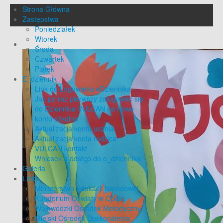
Strona Główna
Zastępstwa
Poniedziałek
Wtorek
Środa
Czwartek
Piątek
E_dziennik
Link do Logowania eDziennika
Jak po raz pierwszy zalogować się
do Dziennika VULCAN na nowe
konto szkolne
Aktualizacja konta ucznia
Aktualizacja konta rodzica
VULCAN kontakt
Wniosek o dostęp do e_dziennika
Galeria
Linki
Ministerstwo Edukacji Narodowej
Kuratorium Oświaty w Opolu
Wojewódzki Ośrodek Metodyczny
Miejski Ośrodek Doskonalenia