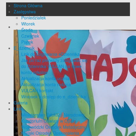
Strona Główna
Zastępstwa
Poniedziałek
Wtorek
Środa
Czwartek
Piątek
E_dziennik
Link do Logowania eDziennika
Jak po raz pierwszy zalogować się
do Dziennika VULCAN na nowe
konto szkolne
Aktualizacja konta ucznia
Aktualizacja konta rodzica
VULCAN kontakt
Wniosek o dostęp do e_dziennika
Galeria
Linki
Ministerstwo Edukacji Narodowej
Kuratorium Oświaty w Opolu
Wojewódzki Ośrodek Metodyczny
Miejski Ośrodek Doskonalenia