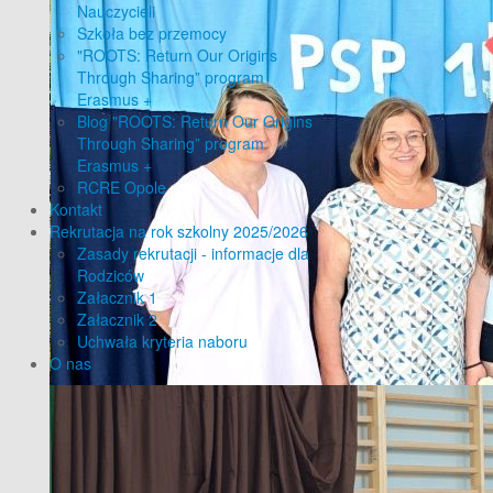
Nauczycieli
Szkoła bez przemocy
"ROOTS: Return Our Origins
Through Sharing” program
Erasmus +
Blog "ROOTS: Return Our Origins
Through Sharing” program
Erasmus +
RCRE Opole
Kontakt
Rekrutacja na rok szkolny 2025/2026
Zasady rekrutacji - informacje dla
Rodziców
Załacznik 1
Załacznik 2
Uchwała kryteria naboru
O nas