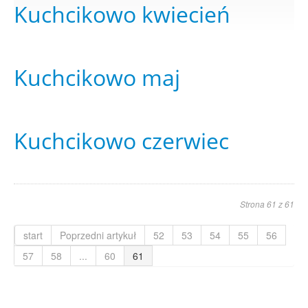
Kuchcikowo kwiecień
Kuchcikowo maj
Kuchcikowo czerwiec
Strona 61 z 61
start
Poprzedni artykuł
52
53
54
55
56
57
58
...
60
61