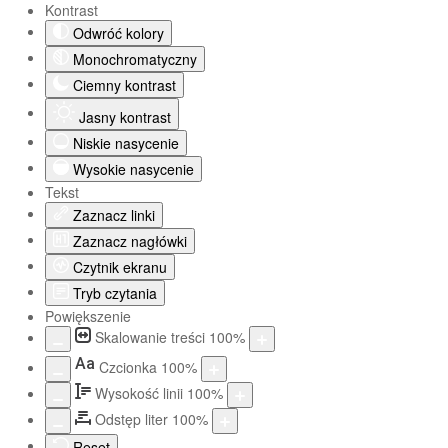
Kontrast
Odwróć kolory
Monochromatyczny
Ciemny kontrast
Jasny kontrast
Niskie nasycenie
Wysokie nasycenie
Tekst
Zaznacz linki
Zaznacz nagłówki
Czytnik ekranu
Tryb czytania
Powiększenie
Skalowanie treści
100
%
Aa
Czcionka
100
%
Wysokość linii
100
%
Odstęp liter
100
%
Reset