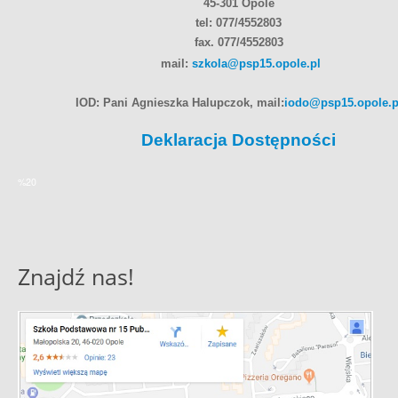
45-301 Opole
tel: 077/4552803
fax. 077/4552803
mail:
szkola@psp15.opole.pl
IOD: Pani Agnieszka Halupczok, mail:
iodo@psp15.opole.p
Deklaracja Dostępności
%20
Znajdź nas!