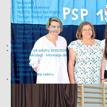
Nauczycieli
Szkoła bez przemocy
"ROOTS: Return Our Origins
Through Sharing” program
Erasmus +
Blog "ROOTS: Return Our Origins
Through Sharing” program
Erasmus +
RCRE Opole
Kontakt
Rekrutacja na rok szkolny 2025/2026
Zasady rekrutacji - informacje dla
Rodziców
Załacznik 1
Załacznik 2
Uchwała kryteria naboru
O nas