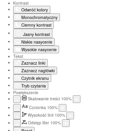
Kontrast
Odwróć kolory
Monochromatyczny
Ciemny kontrast
Jasny kontrast
Niskie nasycenie
Wysokie nasycenie
Tekst
Zaznacz linki
Zaznacz nagłówki
Czytnik ekranu
Tryb czytania
Powiększenie
Skalowanie treści
100
%
Aa
Czcionka
100
%
Wysokość linii
100
%
Odstęp liter
100
%
Reset