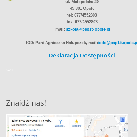
ul. Małopolska 20
45-301 Opole
tel: 077/4552803
fax. 077/4552803
mail:
szkola@psp15.opole.pl
IOD: Pani Agnieszka Halupczok, mail:
iodo@psp15.opole.p
Deklaracja Dostępności
%20
Znajdź nas!