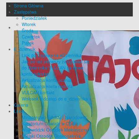
Strona Główna
Zastępstwa
Poniedziałek
Wtorek
Środa
Czwartek
Piątek
E_dziennik
Link do Logowania eDziennika
Jak po raz pierwszy zalogować się
do Dziennika VULCAN na nowe
konto szkolne
Aktualizacja konta ucznia
Aktualizacja konta rodzica
VULCAN kontakt
Wniosek o dostęp do e_dziennika
Galeria
Linki
Ministerstwo Edukacji Narodowej
Kuratorium Oświaty w Opolu
Wojewódzki Ośrodek Metodyczny
Miejski Ośrodek Doskonalenia