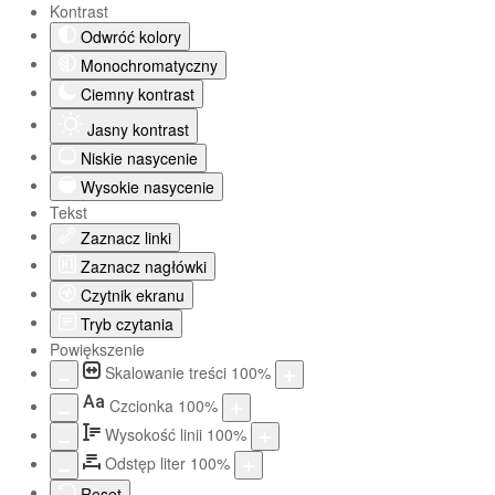
Kontrast
Odwróć kolory
Monochromatyczny
Ciemny kontrast
Jasny kontrast
Niskie nasycenie
Wysokie nasycenie
Tekst
Zaznacz linki
Zaznacz nagłówki
Czytnik ekranu
Tryb czytania
Powiększenie
Skalowanie treści
100
%
Aa
Czcionka
100
%
Wysokość linii
100
%
Odstęp liter
100
%
Reset