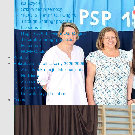
Nauczycieli
Szkoła bez przemocy
"ROOTS: Return Our Origins
Through Sharing” program
Erasmus +
Blog "ROOTS: Return Our Origins
Through Sharing” program
Erasmus +
RCRE Opole
Kontakt
Rekrutacja na rok szkolny 2025/2026
Zasady rekrutacji - informacje dla
Rodziców
Załacznik 1
Załacznik 2
Uchwała kryteria naboru
O nas