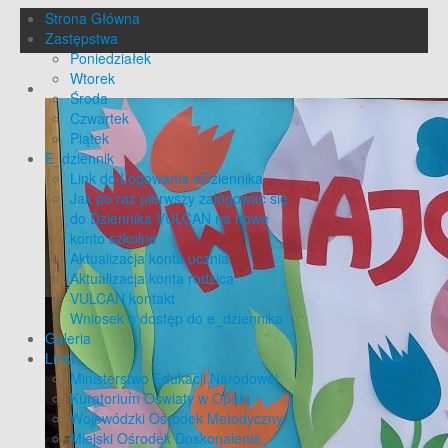
Strona Główna
Zastępstwa
Poniedziałek
Wtorek
Środa
Czwartek
Piątek
E_dziennik
Link do Logowania eDziennika
Jak po raz pierwszy zalogować się
do Dziennika VULCAN na nowe
konto szkolne
Aktualizacja konta ucznia
Aktualizacja konta rodzica
VULCAN kontakt
Wniosek o dostęp do e_dziennika
Galeria
Linki
Ministerstwo Edukacji Narodowej
Kuratorium Oświaty w Opolu
Wojewódzki Ośrodek Metodyczny
Miejski Ośrodek Doskonalenia