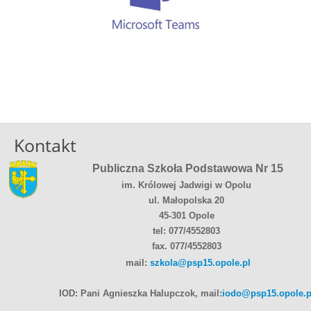
Kontakt
Publiczna Szkoła Podstawowa Nr 15
im. Królowej Jadwigi w Opolu
ul. Małopolska 20
45-301 Opole
tel: 077/4552803
fax. 077/4552803
mail:
szkola@psp15.opole.pl
IOD: Pani Agnieszka Halupczok, mail:
iodo@psp15.opole.p