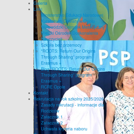
Galeria
Linki
Ministerstwo Edukacji Narodowej
Kuratorium Oświaty w Opolu
Wojewódzki Ośrodek Metodyczny
Miejski Ośrodek Doskonalenia
Nauczycieli
Szkoła bez przemocy
"ROOTS: Return Our Origins
Through Sharing” program
Erasmus +
Blog "ROOTS: Return Our Origins
Through Sharing” program
Erasmus +
RCRE Opole
Kontakt
Rekrutacja na rok szkolny 2025/2026
Zasady rekrutacji - informacje dla
Rodziców
Załacznik 1
Załacznik 2
Uchwała kryteria naboru