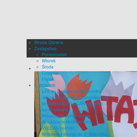
Strona Główna
Zastępstwa
Poniedziałek
Wtorek
Środa
Czwartek
Piątek
E_dziennik
Link do Logowania eDziennika
Jak po raz pierwszy zalogować się
do Dziennika VULCAN na nowe
konto szkolne
Aktualizacja konta ucznia
Aktualizacja konta rodzica
VULCAN kontakt
Wniosek o dostęp do e_dziennika