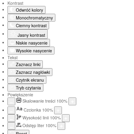
Kontrast
Odwróć kolory
Monochromatyczny
Ciemny kontrast
Jasny kontrast
Niskie nasycenie
Wysokie nasycenie
Tekst
Zaznacz linki
Zaznacz nagłówki
Czytnik ekranu
Tryb czytania
Powiększenie
Skalowanie treści
100
%
Aa
Czcionka
100
%
Wysokość linii
100
%
Odstęp liter
100
%
Reset