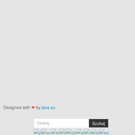
Designed with
❤
by
jsns.eu
Szukaj