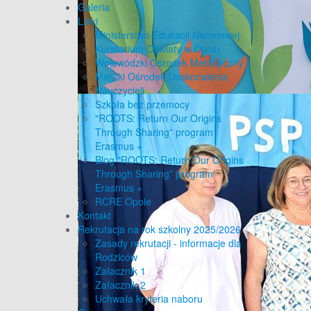
Galeria
Linki
Ministerstwo Edukacji Narodowej
Kuratorium Oświaty w Opolu
Wojewódzki Ośrodek Metodyczny
Miejski Ośrodek Doskonalenia
Nauczycieli
Szkoła bez przemocy
"ROOTS: Return Our Origins
Through Sharing” program
Erasmus +
Blog "ROOTS: Return Our Origins
Through Sharing” program
Erasmus +
RCRE Opole
Kontakt
Rekrutacja na rok szkolny 2025/2026
Zasady rekrutacji - informacje dla
Rodziców
Załacznik 1
Załacznik 2
Uchwała kryteria naboru