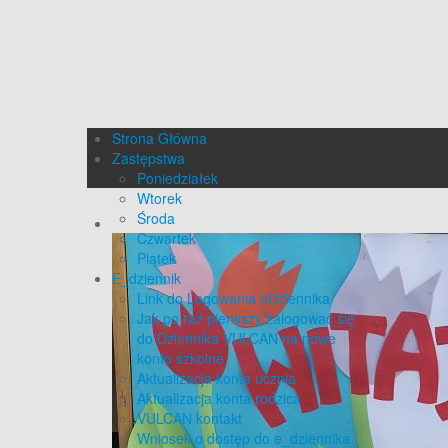
Strona Główna
Zastępstwa
Poniedziałek
Wtorek
Środa
Czwartek
Piątek
E_dziennik
Link do Logowania eDziennika
Jak po raz pierwszy zalogować się
do Dziennika VULCAN na nowe
konto szkolne
Aktualizacja konta ucznia
Aktualizacja konta rodzica
VULCAN kontakt
Wniosek o dostęp do e_dziennika