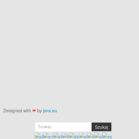
Designed with
❤
by
jsns.eu
Szukaj