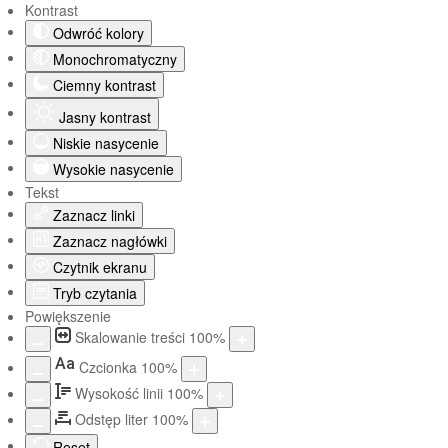
Kontrast
Odwróć kolory
Monochromatyczny
Ciemny kontrast
Jasny kontrast
Niskie nasycenie
Wysokie nasycenie
Tekst
Zaznacz linki
Zaznacz nagłówki
Czytnik ekranu
Tryb czytania
Powiększenie
Skalowanie treści
100
%
Aa
Czcionka
100
%
Wysokość linii
100
%
Odstęp liter
100
%
Reset