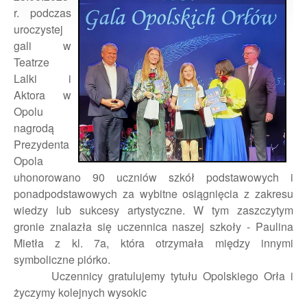
r. podczas
uroczystej
gali w
Teatrze
Lalki i
Aktora w
Opolu
nagrodą
Prezydenta
Opola
uhonorowano 90 uczniów szkół podstawowych i
ponadpodstawowych za wybitne osiągnięcia z zakresu
wiedzy lub sukcesy artystyczne. W tym zaszczytym
gronie znalazła się uczennica naszej szkoły - Paulina
Mietła z kl. 7a, która otrzymała między innymi
symboliczne piórko.
Uczennicy gratulujemy tytułu Opolskiego Orła i
życzymy kolejnych wysokic