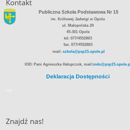
Kontakt
Publiczna Szkoła Podstawowa Nr 15
im. Królowej Jadwigi w Opolu
ul. Małopolska 20
45-301 Opole
tel: 077/4552803
fax. 077/4552803
mail:
szkola@psp15.opole.pl
IOD: Pani Agnieszka Halupczok, mail:
iodo@psp15.opole.p
Deklaracja Dostępności
%20
Znajdź nas!