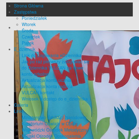
Strona Główna
Zastępstwa
Poniedziałek
Wtorek
Środa
Czwartek
Piątek
E_dziennik
Link do Logowania eDziennika
Jak po raz pierwszy zalogować się
do Dziennika VULCAN na nowe
konto szkolne
Aktualizacja konta ucznia
Aktualizacja konta rodzica
VULCAN kontakt
Wniosek o dostęp do e_dziennika
Galeria
Linki
Ministerstwo Edukacji Narodowej
Kuratorium Oświaty w Opolu
Wojewódzki Ośrodek Metodyczny
Miejski Ośrodek Doskonalenia