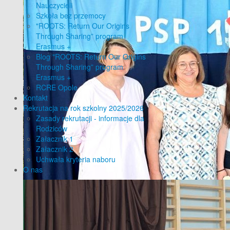
Nauczycieli
Szkoła bez przemocy
"ROOTS: Return Our Origins
Through Sharing” program
Erasmus +
Blog "ROOTS: Return Our Origins
Through Sharing” program
Erasmus +
RCRE Opole
Kontakt
Rekrutacja na rok szkolny 2025/2026
Zasady rekrutacji - informacje dla
Rodziców
Załacznik 1
Załacznik 2
Uchwała kryteria naboru
O nas