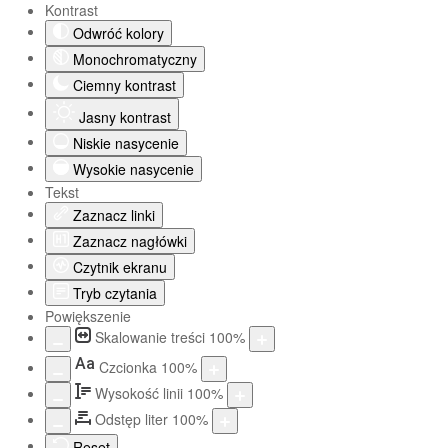
Kontrast
Odwróć kolory
Monochromatyczny
Ciemny kontrast
Jasny kontrast
Niskie nasycenie
Wysokie nasycenie
Tekst
Zaznacz linki
Zaznacz nagłówki
Czytnik ekranu
Tryb czytania
Powiększenie
Skalowanie treści
100
%
Aa
Czcionka
100
%
Wysokość linii
100
%
Odstęp liter
100
%
Reset