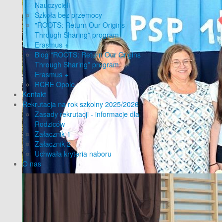
Nauczycieli
Szkoła bez przemocy
"ROOTS: Return Our Origins
Through Sharing” program
Erasmus +
Blog "ROOTS: Return Our Origins
Through Sharing” program
Erasmus +
RCRE Opole
Kontakt
Rekrutacja na rok szkolny 2025/2026
Zasady rekrutacji - informacje dla
Rodziców
Załacznik 1
Załacznik 2
Uchwała kryteria naboru
O nas