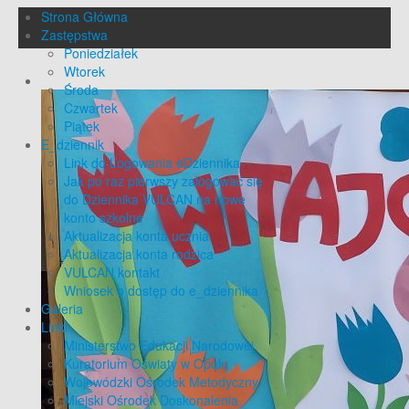
Strona Główna
Zastępstwa
Poniedziałek
Wtorek
Środa
Czwartek
Piątek
E_dziennik
Link do Logowania eDziennika
Jak po raz pierwszy zalogować się
do Dziennika VULCAN na nowe
konto szkolne
Aktualizacja konta ucznia
Aktualizacja konta rodzica
VULCAN kontakt
Wniosek o dostęp do e_dziennika
Galeria
Linki
Ministerstwo Edukacji Narodowej
Kuratorium Oświaty w Opolu
Wojewódzki Ośrodek Metodyczny
Miejski Ośrodek Doskonalenia