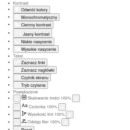
Kontrast
Odwróć kolory
Monochromatyczny
Ciemny kontrast
Jasny kontrast
Niskie nasycenie
Wysokie nasycenie
Tekst
Zaznacz linki
Zaznacz nagłówki
Czytnik ekranu
Tryb czytania
Powiększenie
Skalowanie treści
100
%
Aa
Czcionka
100
%
Wysokość linii
100
%
Odstęp liter
100
%
Reset