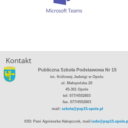
Kontakt
Publiczna Szkoła Podstawowa Nr 15
im. Królowej Jadwigi w Opolu
ul. Małopolska 20
45-301 Opole
tel: 077/4552803
fax. 077/4552803
mail:
szkola@psp15.opole.pl
IOD: Pani Agnieszka Halupczok, mail:
iodo@psp15.opole.p