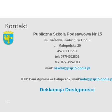
Kontakt
Publiczna Szkoła Podstawowa Nr 15
im. Królowej Jadwigi w Opolu
ul. Małopolska 20
45-301 Opole
tel: 077/4552803
fax. 077/4552803
mail:
szkola@psp15.opole.pl
IOD: Pani Agnieszka Halupczok, mail:
iodo@psp15.opole.p
Deklaracja Dostępności
%20