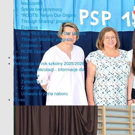
Nauczycieli
Szkoła bez przemocy
"ROOTS: Return Our Origins
Through Sharing” program
Erasmus +
Blog "ROOTS: Return Our Origins
Through Sharing” program
Erasmus +
RCRE Opole
Kontakt
Rekrutacja na rok szkolny 2025/2026
Zasady rekrutacji - informacje dla
Rodziców
Załacznik 1
Załacznik 2
Uchwała kryteria naboru
O nas