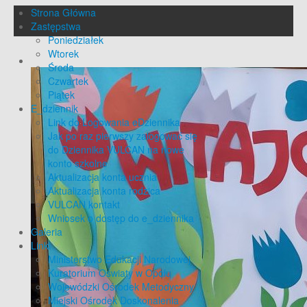
Strona Główna
Zastępstwa
Poniedziałek
Wtorek
Środa
Czwartek
Piątek
E_dziennik
Link do Logowania eDziennika
Jak po raz pierwszy zalogować się
do Dziennika VULCAN na nowe
konto szkolne
Aktualizacja konta ucznia
Aktualizacja konta rodzica
VULCAN kontakt
Wniosek o dostęp do e_dziennika
Galeria
Linki
Ministerstwo Edukacji Narodowej
Kuratorium Oświaty w Opolu
Wojewódzki Ośrodek Metodyczny
Miejski Ośrodek Doskonalenia