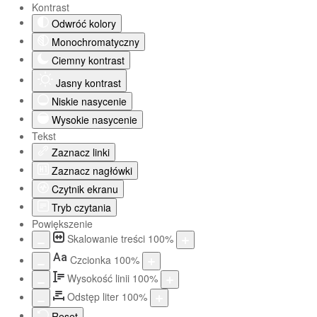
Kontrast
Odwróć kolory
Monochromatyczny
Ciemny kontrast
Jasny kontrast
Niskie nasycenie
Wysokie nasycenie
Tekst
Zaznacz linki
Zaznacz nagłówki
Czytnik ekranu
Tryb czytania
Powiększenie
Skalowanie treści
100
%
Aa
Czcionka
100
%
Wysokość linii
100
%
Odstęp liter
100
%
Reset