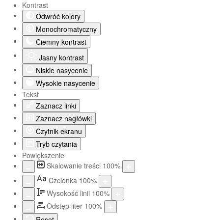
Kontrast
Odwróć kolory
Monochromatyczny
Ciemny kontrast
Jasny kontrast
Niskie nasycenie
Wysokie nasycenie
Tekst
Zaznacz linki
Zaznacz nagłówki
Czytnik ekranu
Tryb czytania
Powiększenie
Skalowanie treści
100
%
Aa
Czcionka
100
%
Wysokość linii
100
%
Odstęp liter
100
%
Reset