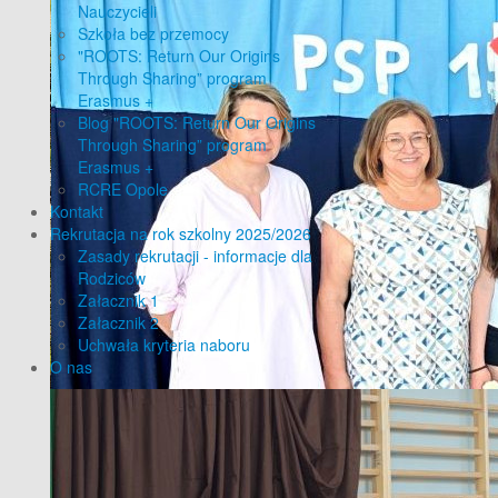
Nauczycieli
Szkoła bez przemocy
"ROOTS: Return Our Origins
Through Sharing” program
Erasmus +
Blog "ROOTS: Return Our Origins
Through Sharing” program
Erasmus +
RCRE Opole
Kontakt
Rekrutacja na rok szkolny 2025/2026
Zasady rekrutacji - informacje dla
Rodziców
Załacznik 1
Załacznik 2
Uchwała kryteria naboru
O nas