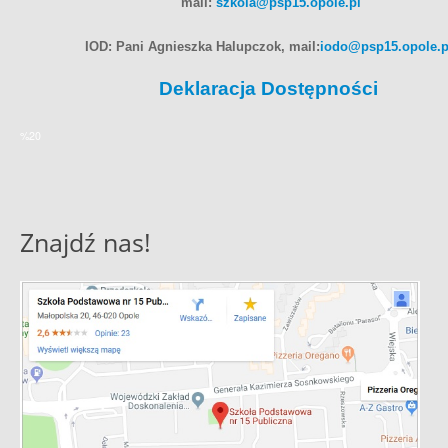
mail:
szkola@psp15.opole.pl
IOD: Pani Agnieszka Halupczok, mail:
iodo@psp15.opole.p
Deklaracja Dostępności
%20
Znajdź nas!