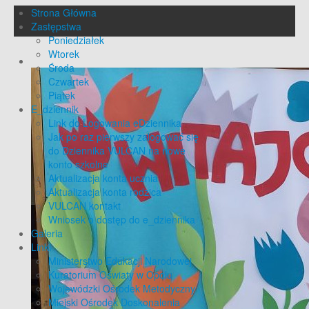
Strona Główna
Zastępstwa
Poniedziałek
Wtorek
Środa
Czwartek
Piątek
E_dziennik
Link do Logowania eDziennika
Jak po raz pierwszy zalogować się
do Dziennika VULCAN na nowe
konto szkolne
Aktualizacja konta ucznia
Aktualizacja konta rodzica
VULCAN kontakt
Wniosek o dostęp do e_dziennika
Galeria
Linki
Ministerstwo Edukacji Narodowej
Kuratorium Oświaty w Opolu
Wojewódzki Ośrodek Metodyczny
Miejski Ośrodek Doskonalenia