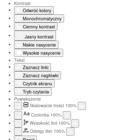
Kontrast
Odwróć kolory
Monochromatyczny
Ciemny kontrast
Jasny kontrast
Niskie nasycenie
Wysokie nasycenie
Tekst
Zaznacz linki
Zaznacz nagłówki
Czytnik ekranu
Tryb czytania
Powiększenie
Skalowanie treści
100
%
Aa
Czcionka
100
%
Wysokość linii
100
%
Odstęp liter
100
%
Reset