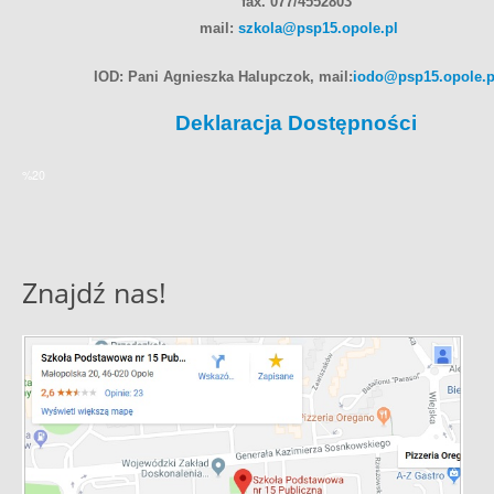
fax. 077/4552803
mail:
szkola@psp15.opole.pl
IOD: Pani Agnieszka Halupczok, mail:
iodo@psp15.opole.p
Deklaracja Dostępności
%20
Znajdź nas!