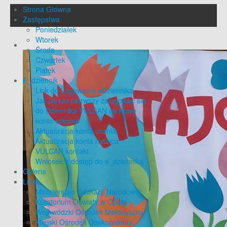
Strona Główna
Zastępstwa
Poniedziałek
Wtorek
Środa
Czwartek
Piątek
E_dziennik
Link do Logowania eDziennika
Jak po raz pierwszy zalogować się
do Dziennika VULCAN na nowe
konto szkolne
Aktualizacja konta ucznia
Aktualizacja konta rodzica
VULCAN kontakt
Wniosek o dostęp do e_dziennika
Galeria
Linki
Ministerstwo Edukacji Narodowej
Kuratorium Oświaty w Opolu
Wojewódzki Ośrodek Metodyczny
Miejski Ośrodek Doskonalenia