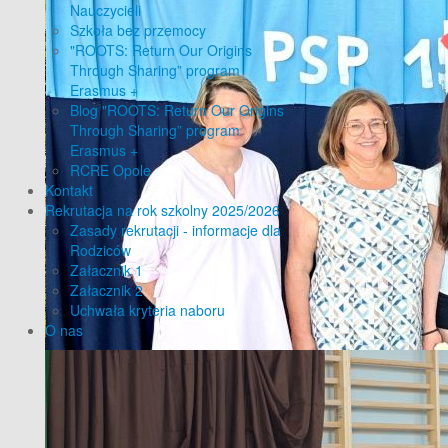
Nauczycieli
Szkoła bez przemocy
"ROOTS: Return Our Origins
Through Sharing” program
Erasmus +
Blog "ROOTS: Return Our Origins
Through Sharing” program
Erasmus +
RCRE Opole
Kontakt
Rekrutacja na rok szkolny 2025/2026
Zasady rekrutacji - informacje dla
Rodziców
Załacznik 1
Załacznik 2
Uchwała kryteria naboru
O nas